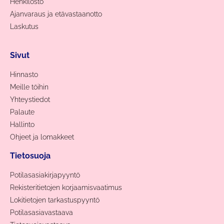
Henkilöstö
Ajanvaraus ja etävastaanotto
Laskutus
Sivut
Hinnasto
Meille töihin
Yhteystiedot
Palaute
Hallinto
Ohjeet ja lomakkeet
Tietosuoja
Potilasasiakirjapyyntö
Rekisteritietojen korjaamisvaatimus
Lokitietojen tarkastuspyyntö
Potilasasiavastaava