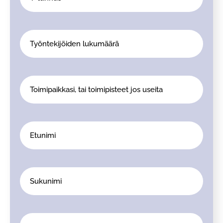
tunnus
Työntekijöiden
lukumäärä
Toimipaikkasi,
tai
toimipisteet
jos
Etunimi
useita
Sukunimi
Sähköpostisi