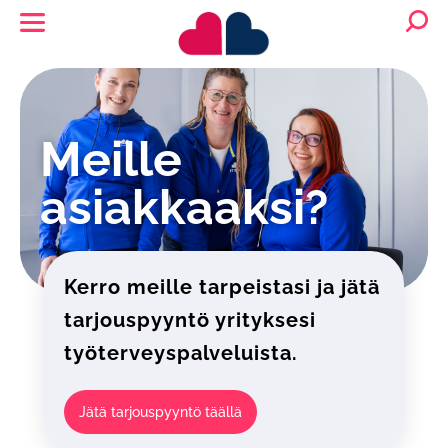
Meille
asiakkaaksi?
Kerro meille tarpeistasi ja jätä
tarjouspyyntö yrityksesi
työterveyspalveluista.
Jätä tarjouspyyntö täällä