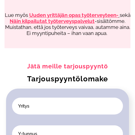
Lue myös
Uuden yrittäjän opas työterveyteen-
sekä
Näin kilpailutat
työterveyspalvelut
-sisältömme.
Muistathan, että jos työterveys vaivaa, autamme
aina.
Ei myyntipuheita – ihan vaan apua.
Jätä meille tarjouspyyntö
Tarjouspyyntö­lomake
Yritys
Y-