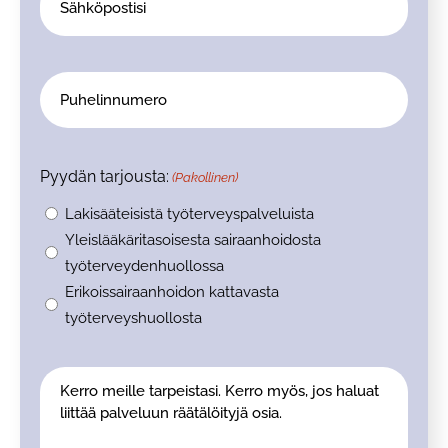
(Pakollinen)
Puhelinnumero
Pyydän tarjousta:
(Pakollinen)
Lakisääteisistä työterveyspalveluista
Yleislääkäritasoisesta sairaanhoidosta
työterveydenhuollossa
Erikoissairaanhoidon kattavasta
työterveyshuollosta
Viesti