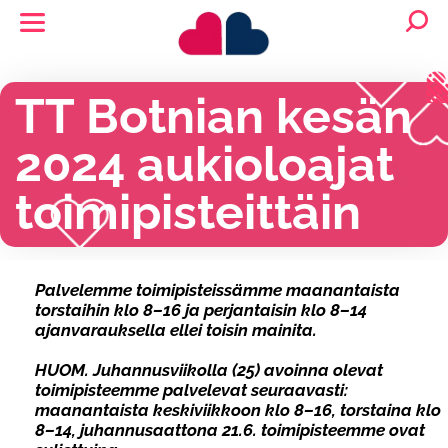
TT Botnian kesän
2024 aukioloajat
toimipisteittäin
Palvelemme toimipisteissämme maanantaista
torstaihin klo 8–16 ja perjantaisin klo 8–14
ajanvarauksella ellei toisin mainita.
HUOM. Juhannusviikolla (25) avoinna olevat
toimipisteemme palvelevat seuraavasti:
maanantaista keskiviikkoon klo 8–16, torstaina klo
8–14, juhannusaattona 21.6. toimipisteemme ovat