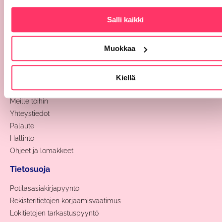
Työterveyspalvelut
Henkilöstö
Salli kaikki
Ajanvaraus ja etävastaanotto
Laskutus
Muokkaa
Sivut
Kiellä
Hinnasto
Meille töihin
Yhteystiedot
Palaute
Hallinto
Ohjeet ja lomakkeet
Tietosuoja
Potilasasiakirjapyyntö
Rekisteritietojen korjaamisvaatimus
Lokitietojen tarkastuspyyntö