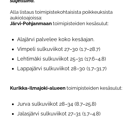
suljettuina.
Alla listaus t
oimipistekohtai
sista
poikkeuks
ista
aukioloajoissa
:
Järvi-Pohjanmaan
toimipisteiden kesäsulut:
Alajärvi palvelee koko kesäajan.
Vimpeli sulkuviikot 27–30 (1.7–28.7)
Lehtimäki sulkuviikot 25–31 (17.6–4.8)
Lappajärvi sulkuviikot 28–30 (1.7–31.7)
Kurikka-Ilmajoki-alueen
toimipisteiden kesäsulut:
Jurva sulkuviikot 28–34 (8.7–25.8)
Jalasjärvi sulkuviikot 27–31 (1.7–4.8)