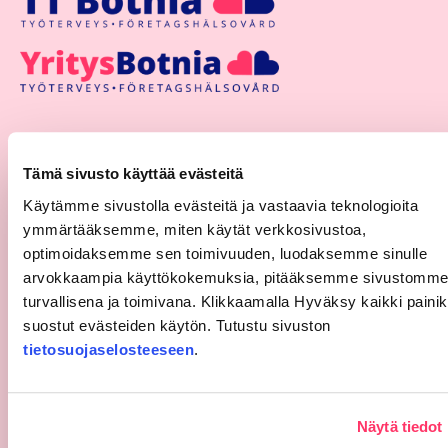
06 521 5500
info@ttbotnia.fi
Tämä sivusto käyttää evästeitä
TT Botnia Instagramissa
Käytämme sivustolla evästeitä ja vastaavia teknologioita
TT Botnia Facebookissa
ymmärtääksemme, miten käytät verkkosivustoa,
optimoidaksemme sen toimivuuden, luodaksemme sinulle
arvokkaampia käyttökokemuksia, pitääksemme sivustomm
turvallisena ja toimivana. Klikkaamalla Hyväksy kaikki painik
suostut evästeiden käytön. Tutustu sivuston
tietosuojaselosteeseen
.
Valitse toimipiste
Palvelut
Näytä tiedot