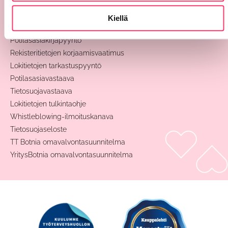
Ohjeet ja lomakkeet
Kiellä
Tietosuoja
Potilasasiakirjapyyntö
Rekisteritietojen korjaamisvaatimus
Lokitietojen tarkastuspyyntö
Potilasasiavastaava
Tietosuojavastaava
Lokitietojen tulkintaohje
Whistleblowing-ilmoituskanava
Tietosuojaseloste
TT Botnia omavalvontasuunnitelma
YritysBotnia omavalvontasuunnitelma