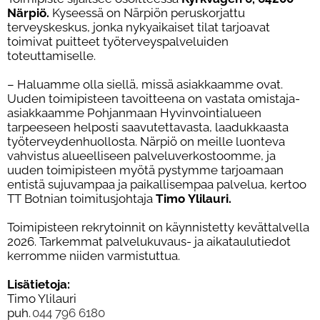
Närpiö.
Kyseessä on Närpiön peruskorjattu
terveyskeskus, jonka nykyaikaiset tilat tarjoavat
toimivat puitteet työterveyspalveluiden
toteuttamiselle.
– Haluamme olla siellä, missä asiakkaamme ovat.
Uuden toimipisteen tavoitteena on vastata omistaja-
asiakkaamme Pohjanmaan Hyvinvointialueen
tarpeeseen helposti saavutettavasta, laadukkaasta
työterveydenhuollosta. Närpiö on meille luonteva
vahvistus alueelliseen palveluverkostoomme, ja
uuden toimipisteen myötä pystymme tarjoamaan
entistä sujuvampaa ja paikallisempaa palvelua, kertoo
TT Botnian toimitusjohtaja
Timo Ylilauri.
Toimipisteen rekrytoinnit on käynnistetty kevättalvella
2026. Tarkemmat palvelukuvaus- ja aikataulutiedot
kerromme niiden varmistuttua.
Lisätietoja:
Timo Ylilauri
puh.
044 796 6180