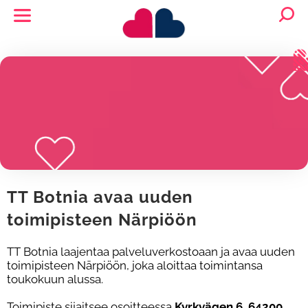
TT Botnia avaa uuden
toimipisteen Närpiöön
TT Botnia laajentaa palveluverkostoaan ja avaa uuden
toimipisteen Närpiöön, joka aloittaa toimintansa
toukokuun alussa.
Toimipiste sijaitsee osoitteessa
Kyrkvägen 6, 64200