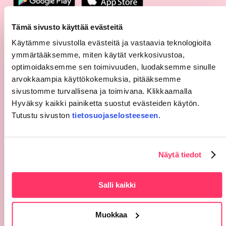
Tämä sivusto käyttää evästeitä
Valitse toimipiste
Käytämme sivustolla evästeitä ja vastaavia teknologioita
ymmärtääksemme, miten käytät verkkosivustoa,
Palvelut
optimoidaksemme sen toimivuuden, luodaksemme sinulle
Työterveyspalvelut
arvokkaampia käyttökokemuksia, pitääksemme
sivustomme turvallisena ja toimivana. Klikkaamalla
Henkilöstö
Hyväksy kaikki painiketta suostut evästeiden käytön.
Ajanvaraus ja etävastaanotto
Tutustu sivuston
tietosuojaselosteeseen
.
Laskutus
Sivut
Näytä tiedot
Hinnasto
Meille töihin
Salli kaikki
Yhteystiedot
Palaute
Muokkaa
Hallinto