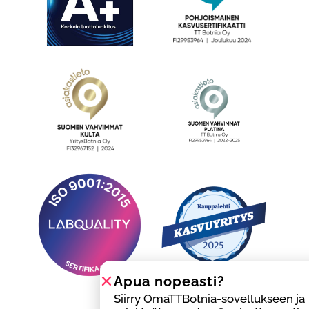
Apua nopeasti?
Siirry OmaTTBotnia-sovellukseen ja