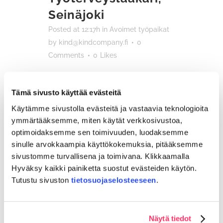
Seinäjoki
Posted at 12:17h
in
Avoimet työpaikat
by
kind@kindcompany.fi
0
Comments
0
Likes
Hae nyt!...
Tämä sivusto käyttää evästeitä
Read More
Käytämme sivustolla evästeitä ja vastaavia teknologioita
ymmärtääksemme, miten käytät verkkosivustoa,
optimoidaksemme sen toimivuuden, luodaksemme
sinulle arvokkaampia käyttökokemuksia, pitääksemme
sivustomme turvallisena ja toimivana. Klikkaamalla
Hyväksy kaikki painiketta suostut evästeiden käytön.
Tutustu sivuston
tietosuojaselosteeseen
.
Näytä tiedot