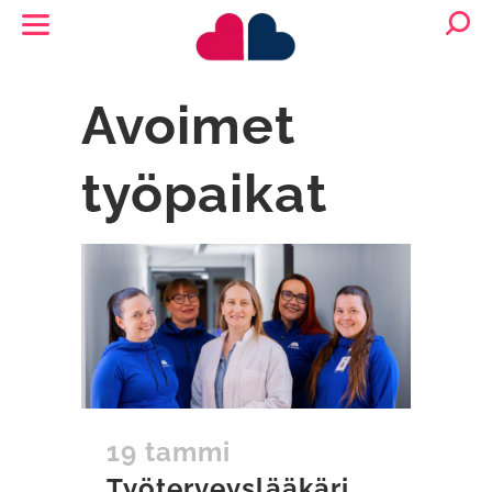
Avoimet
työpaikat
19 tammi
Työterveyslääkäri,