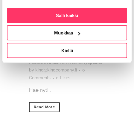
Salli kaikki
06 tammi
Muokkaa
Työterveyslääkäri,
Kiellä
Alajärvi
Posted at 15:22h
in
Avoimet työpaikat
by
kind@kindcompany.fi
0
Comments
0
Likes
Hae nyt!...
Read More