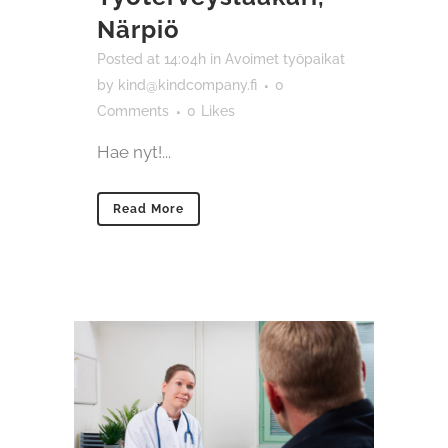
Närpiö
Posted at 14:04h
in
Avoimet työpaikat
by
kind@kindcompany.fi
0
Comments
0
Likes
Hae nyt!...
Read More