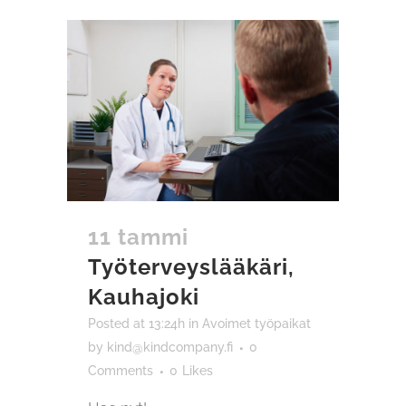
11 tammi
Työterveyslääkäri,
Kauhajoki
Posted at 13:24h
in
Avoimet työpaikat
by
kind@kindcompany.fi
0
Comments
0
Likes