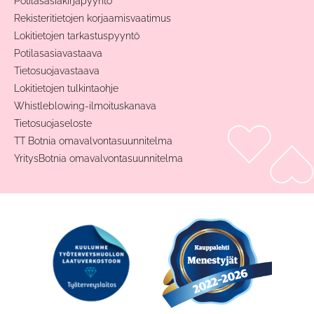
Potilasasiakirjapyyntö
Rekisteritietojen korjaamisvaatimus
Lokitietojen tarkastuspyyntö
Potilasasiavastaava
Tietosuojavastaava
Lokitietojen tulkintaohje
Whistleblowing-ilmoituskanava
Tietosuojaseloste
TT Botnia omavalvontasuunnitelma
YritysBotnia omavalvontasuunnitelma