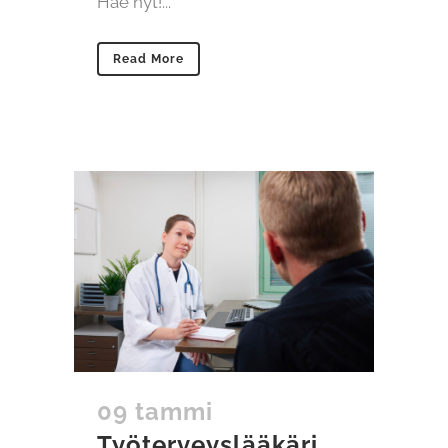
Hae nyt!...
Read More
09 tammi
Työterveyslääkäri,