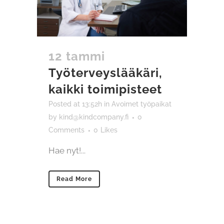
12 tammi
Työterveyslääkäri,
kaikki toimipisteet
Posted at 13:52h
in
Avoimet työpaikat
by
kind@kindcompany.fi
0
Comments
0
Likes
Hae nyt!...
Read More