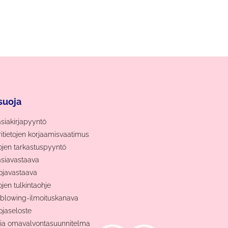
suoja
asiakirjapyyntö
ritietojen korjaamisvaatimus
tojen tarkastuspyyntö
asiavastaava
ojavastaava
ojen tulkintaohje
blowing-ilmoituskanava
ojaseloste
nia omavalvontasuunnitelma