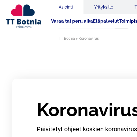
Asiointi
Yrityksille
T
Varaa tai peru aika
Etäpalvelut
Toimipi
Haku
TT Botnia
>
Koronavirus
Koronaviru
Päivitetyt ohjeet koskien koronaviru