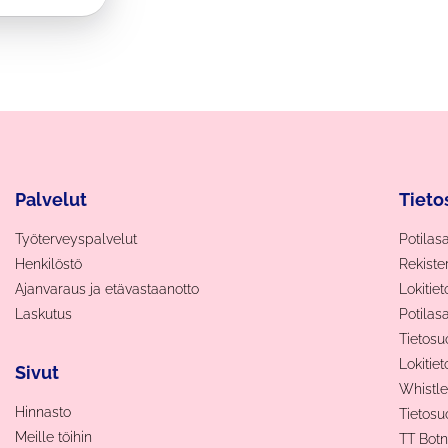
Palvelut
Tieto
Työterveyspalvelut
Potilas
Henkilöstö
Rekiste
Ajanvaraus ja etävastaanotto
Lokitie
Laskutus
Potilas
Tietosu
Lokitiet
Sivut
Whistle
Hinnasto
Tietosu
Meille töihin
TT Bot