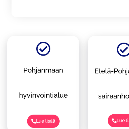
Pohjanmaan
Etelä-Poh
hyvinvointialue
sairaanhoi
Lue l
Lue lisää