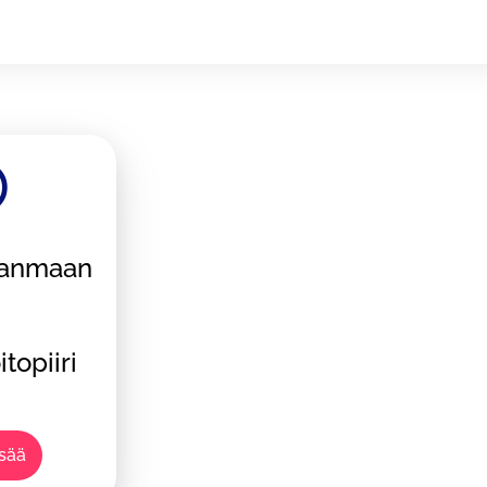
janmaan
topiiri
isää