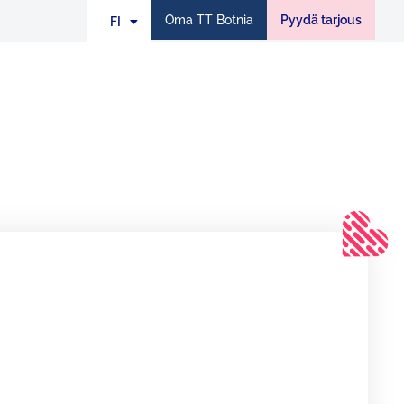
Oma TT Botnia
Pyydä tarjous
FI
EN