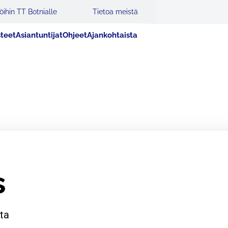
öihin TT Botnialle
Tietoa meistä
steet
Asiantuntijat
Ohjeet
Ajankohtaista
s
sta