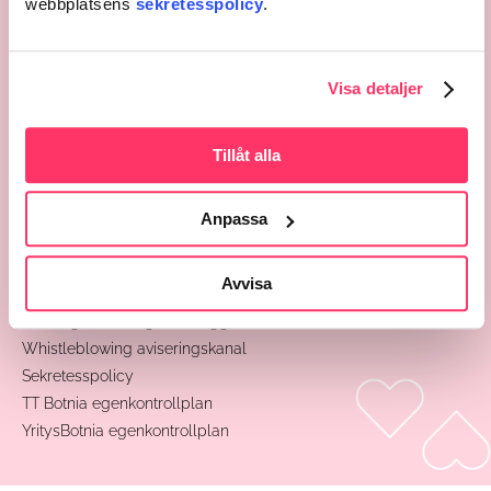
webbplatsens
sekretesspolicy
.
Kontaktinformation
Respons
Administration
Visa detaljer
Formulär
Dataskydd
Tillåt alla
Begäran om patient journaler
Rättelseyrkande till registerinformation
Anpassa
Logginformationens kontrollbegäran
Patientombudsman
Avvisa
Dataskyddsombud
Tolkningsanvisningar för loggdata
Whistleblowing aviseringskanal
Sekretesspolicy
TT Botnia egenkontrollplan
YritysBotnia egenkontrollplan