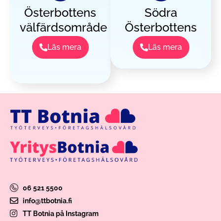
Österbottens
Södra
välfärdsområde
Österbottens
Läs mera
Läs mera
06 521 5500
info@ttbotnia.fi
TT Botnia på Instagram