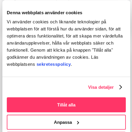
förbyggande syfte identifiera arbetsrelaterade
sjukdomar och eventuell nedsatt
Denna webbplats använder cookies
arbetsförmåga.
Vi använder cookies och liknande teknologier på
Läs mera
webbplatsen för att förstå hur du använder sidan, för att
optimera dess funktionalitet, för att skapa mer värdefulla
användarupplevelser, hålla vår webbplats säker och
funktionell. Genom att klicka på knappen "Tillåt alla"
godkänner du användningen av cookies. Läs
webbplatsens
sekretesspolicy
.
Företags-
Visa detaljer
psykologtjänster
Målet för företagspsykologens verksamhet är
att stöda såväl individens som arbetsgruppens
Tillåt alla
arbets- och funktionsförmåga.
Läs mera
Anpassa