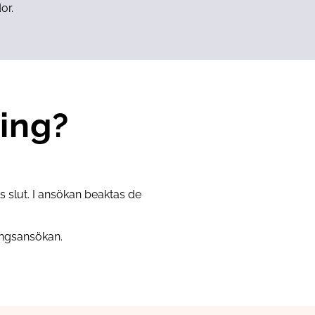
dor.
ning?
s slut. I ansökan beaktas de
ningsansökan.