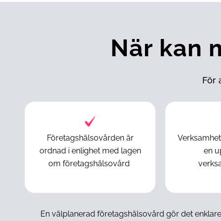
När kan 
För 
Företagshälsovården är
Verksamhete
ordnad i enlighet med lagen
en u
om företagshälsovård
verks
En välplanerad företagshälsovård gör det enklare at