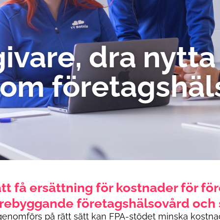
ivare, dra nytta
nom företagshä
att få ersättning för kostnader för f
örebyggande företagshälsovård och sj
nomförs på rätt sätt kan FPA-stödet minska kostnadern