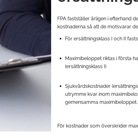
FPA fastställer årligen i efterhand
kostnaderna så att de motsvarar d
För ersättningsklass I och II fa
Maximibeloppet riktas i första 
(ersättningsklass I)
Sjukvårdskostnader (ersättningsk
utrymme kvar inom maximibelop
gemensamma maximibeloppet
För kostnader som överskrider maxi