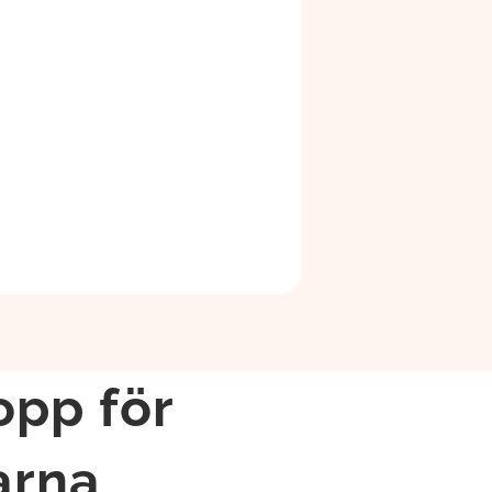
opp för
arna