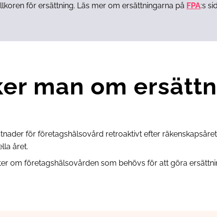
villkoren för ersättning. Läs mer om ersättningarna på
FPA
:s si
ker man om ersätt
nader för företagshälsovård retroaktivt efter räkenskapsåret
lla året.
orter om företagshälsovården som behövs för att göra ersätt