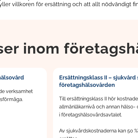
er villkoren för ersättning och att allt nödvändigt fi
ser inom företags
hälsovård
Ersättningsklass II – sjukvård
företagshälsovården
ande verksamhet
Till ersättningsklass II hör kostna
tsförmåga.
allmänläkarnivå och annan hälso- 
i företagshälsovårdsavtalet.
Av sjukvårdskostnaderna kan 50 