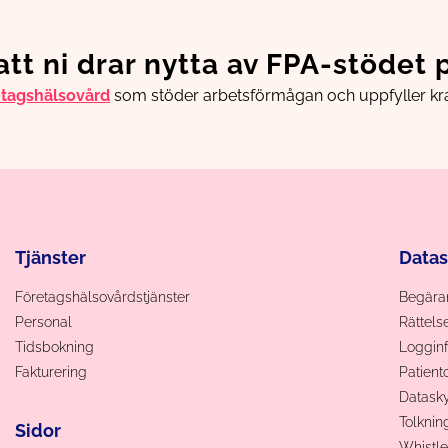
 att ni drar nytta av FPA-stödet 
etagshälsovård
som stöder arbetsförmågan och uppfyller kra
Tjänster
Data
Företagshälsovårdstjänster
Begäran
Personal
Rättels
Tidsbokning
Logginf
Fakturering
Patien
Datas
Tolknin
Sidor
Whistle