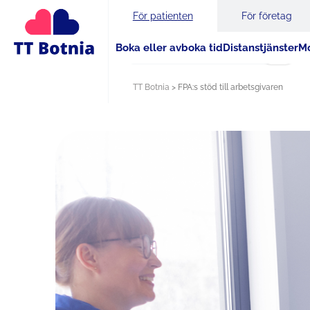
För patienten
För företag
Boka eller avboka tid
Distanstjänster
Mo
Sök
TT Botnia
>
FPA:s stöd till arbetsgivaren