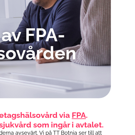
 av FPA-
lsovården
öretagshälsovård via
FPA
.
ukvård som ingår i avtalet.
a avsevärt. Vi på TT Botnia ser till att