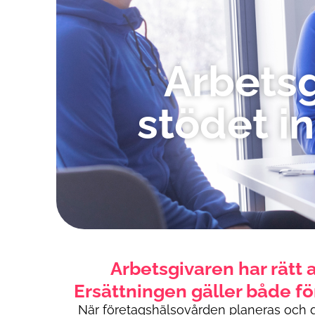
Arbetsg
stödet i
Arbetsgivaren har rätt 
Ersättningen gäller både f
När företagshälsovården planeras och ge