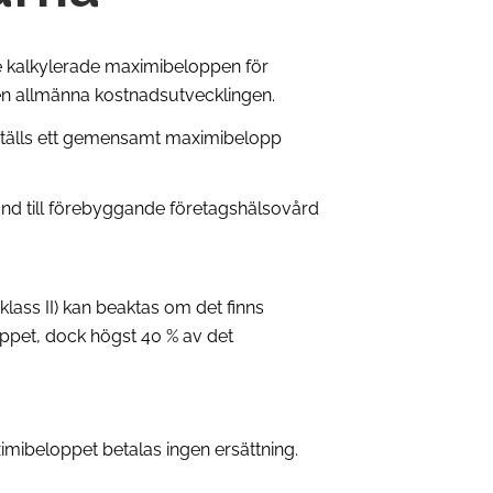
 de kalkylerade maximibeloppen för
en allmänna kostnadsutvecklingen.
stställs ett gemensamt maximibelopp
hand till förebyggande företagshälsovård
lass II) kan beaktas om det finns
pet, dock högst 40 % av det
.
mibeloppet betalas ingen ersättning
.