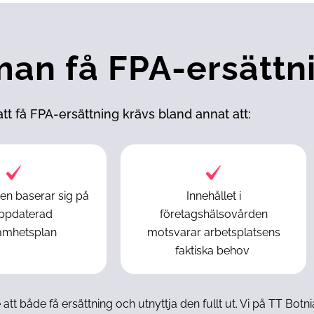
man få FPA-ersättn
att få FPA-ersättning krävs bland annat att:
n baserar sig på
Innehållet i
ppdaterad
företagshälsovården
amhetsplan
motsvarar arbetsplatsens
faktiska behov
t både få ersättning och utnyttja den fullt ut. Vi på TT Botnia