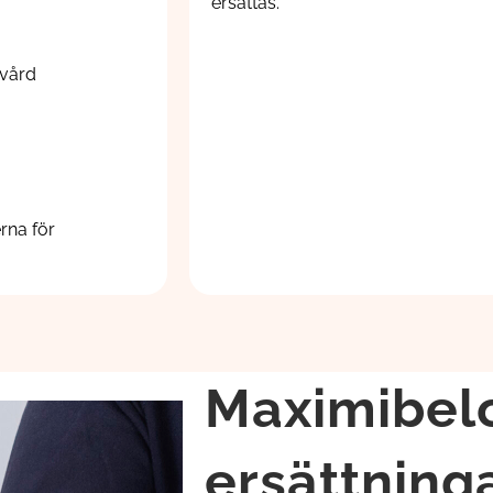
ersättas.
ovård
rna för
Maximibel
ersättning