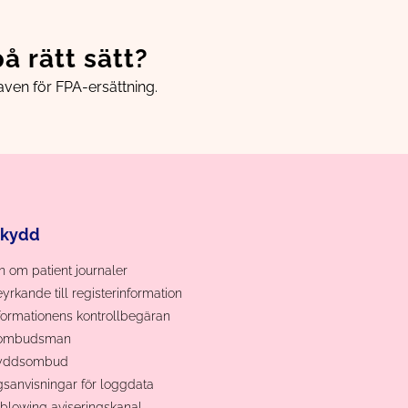
på rätt sätt?
ven för FPA-ersättning.
skydd
 om patient journaler
eyrkande till registerinformation
ormationens kontrollbegäran
tombudsman
kyddsombud
gsanvisningar för loggdata
blowing aviseringskanal