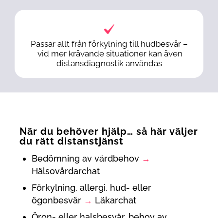
Passar allt från förkylning till hudbesvär –
vid mer krävande situationer
kan även
distansdiagnostik användas
När du behöver hjälp… så här väljer
du rätt distanstjänst
Bedömning av vårdbehov
→
Hälsovårdarchat
Förkylning, allergi, hud- eller
ögonbesvär
→
Läkarchat
Öron- eller
halsbesvär
, behov av