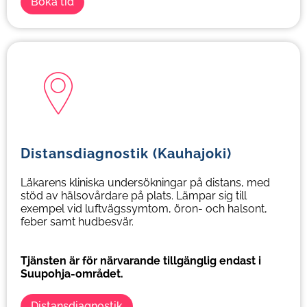
Boka tid
D
istansdiagnostik
(Kauhajoki)
Läkarens kliniska undersökningar på distans, med
stöd av hälsovårdare på plats.
Lämpar sig till
exempel vid luftvägssymtom, öron- och halsont,
feber samt hudbesvär.
Tj
änsten är för närvarande tillgänglig endast i
Suupohja-området.
Distansdiagnostik