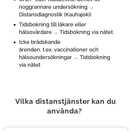
noggrannare undersökning
→
Distansdiagnostik (Kauhajoki
)
Tidsbokning till läkare eller
hälsovårdare
→
T
idsbokning
via nätet
Icke brådskande
ärenden,
t.ex.
vaccinationer och
hälso
undersöknin
gar
→
Tidsbokning
via nätet
Vilka distanstjänster kan du
använda?