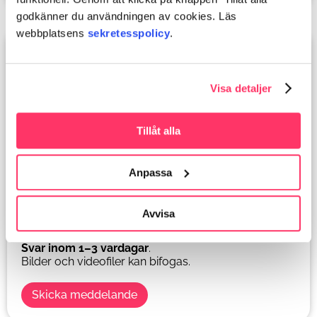
godkänner du användningen av cookies. Läs
webbplatsens
sekretesspolicy
.
Visa detaljer
Tillåt alla
Meddelande till det egna företags-
hälsovårdsteamet
Anpassa
För icke brådskande ärenden, till exempel
vaccinationer,
hälsoundersökningar, ork i arbetet
Avvisa
eller frågor kring företagsfysioterapi.
Svar inom 1–3 vardagar
.
Bilder och
video
filer
kan bifogas
.
Skicka meddelande