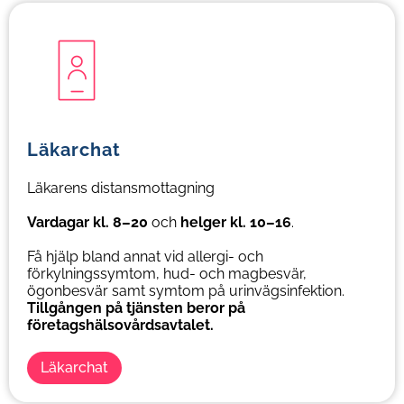
Lä
kar
chat
Läkarens distansmottagning
V
ardagar kl. 8–20
och
helger kl. 10–16
.
Få hjälp bland annat vid allergi- och
förkylningssymtom, hud- och magbesvär,
ögonbesvär samt symtom på urinvägsinfektion.
Tillgången på tjänsten beror på
företagshälsovårdsavtalet.
Läkarchat