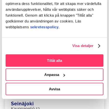
optimera dess funktionalitet, för att skapa mer värdefulla
Närpes
användarupplevelser, hålla vår webbplats säker och
Kyrkvägen
6,
funktionell. Genom att klicka på knappen "Tillåt alla"
64200 Närpes
godkänner du användningen av cookies. Läs
Detaljer
webbplatsens
sekretesspolicy
.
Visa detaljer
Östermark
Tuokkolantie 6,
64700 Östermark
Tillåt alla
Vi är öppna enligt överenskommelse.
Anpassa
Detaljer
Avvisa
Seinäjoki
Kauppaneliö 13,