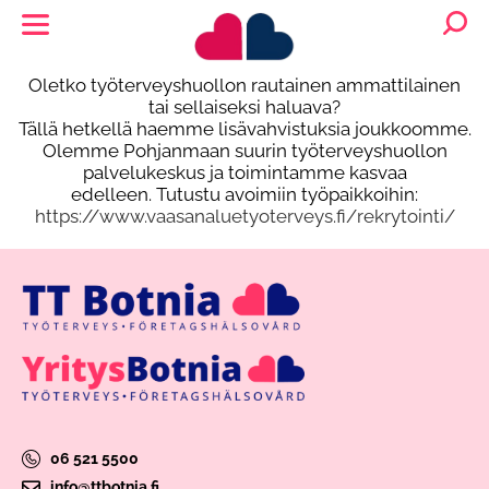
Oletko työterveyshuollon rautainen ammattilainen
tai sellaiseksi haluava?
Tällä hetkellä haemme lisävahvistuksia joukkoomme.
Olemme Pohjanmaan suurin työterveyshuollon
palvelukeskus ja toimintamme kasvaa
edelleen. Tutustu avoimiin työpaikkoihin:
https://www.vaasanaluetyoterveys.fi/rekrytointi/
06 521 5500
info@ttbotnia.fi