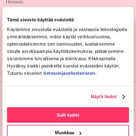
Hinnasto
Meille töihin
Yhteystiedot
Tämä sivusto käyttää evästeitä
Palaute
Käytämme sivustolla evästeitä ja vastaavia teknologioita
Hallinto
ymmärtääksemme, miten käytät verkkosivustoa,
Ohjeet ja lomakkeet
optimoidaksemme sen toimivuuden, luodaksemme
Tietosuoja
sinulle arvokkaampia käyttökokemuksia, pitääksemme
sivustomme turvallisena ja toimivana. Klikkaamalla
Potilasasiakirjapyyntö
Hyväksy kaikki painiketta suostut evästeiden käytön.
Rekisteritietojen korjaamisvaatimus
Tutustu sivuston
tietosuojaselosteeseen
.
Lokitietojen tarkastuspyyntö
Potilasasiavastaava
Tietosuojavastaava
Näytä tiedot
Lokitietojen tulkintaohje
Whistleblowing-ilmoituskanava
Salli kaikki
Tietosuojaseloste
TT Botnia omavalvontasuunnitelma
YritysBotnia omavalvontasuunnitelma
Muokkaa