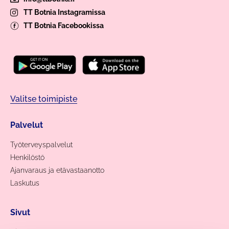
TT Botnia Instagramissa
TT Botnia Facebookissa
Valitse toimipiste
Palvelut
Työterveyspalvelut
Henkilöstö
Ajanvaraus ja etävastaanotto
Laskutus
Sivut