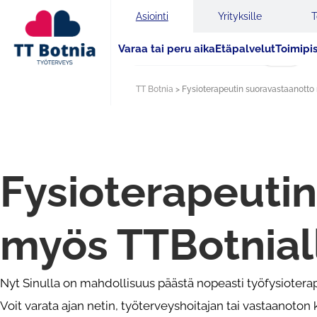
Asiointi
Yrityksille
T
Varaa tai peru aika
Etäpalvelut
Toimipi
Haku
TT Botnia
>
Fysioterapeutin suoravastaanotto 
Fysioterapeutin
myös TTBotnial
Nyt Sinulla on mahdollisuus päästä nopeasti työfysioterape
Voit varata ajan netin, työterveyshoitajan tai vastaanoton 