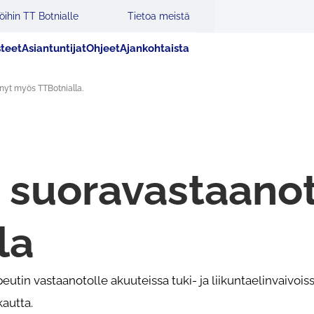
öihin TT Botnialle
Tietoa meistä
steet
Asiantuntijat
Ohjeet
Ajankohtaista
nyt myös TTBotnialla.
 suoravastaanot
la
utin vastaanotolle akuuteissa tuki- ja liikuntaelinvaivoiss
kautta.