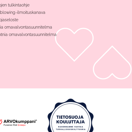
ojen tulkintaohje
blowing-ilmoituskanava
ojaseloste
nia omavalvontasuunnitelma
otnia omavalvontasuunnitelma