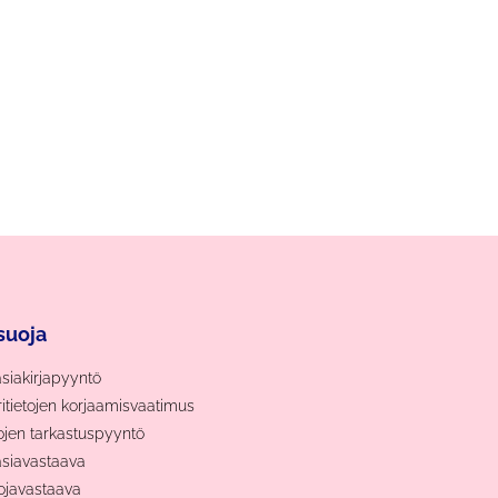
suoja
asiakirjapyyntö
ritietojen korjaamisvaatimus
tojen tarkastuspyyntö
asiavastaava
ojavastaava