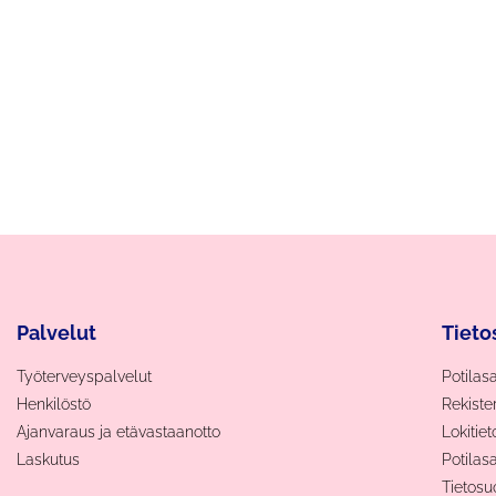
Palvelut
Tieto
Työterveyspalvelut
Potilas
Henkilöstö
Rekiste
Ajanvaraus ja etävastaanotto
Lokitie
Laskutus
Potilas
Tietosu