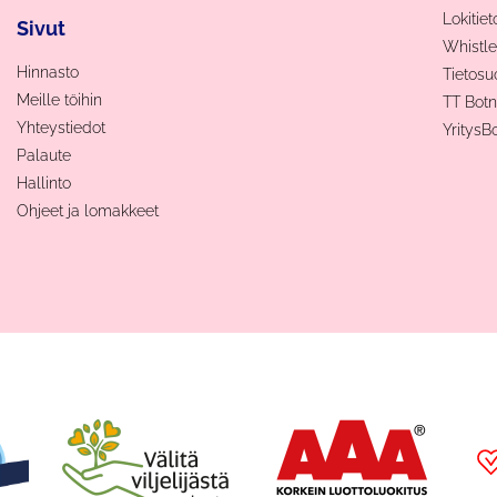
Lokitiet
Sivut
Whistle
Hinnasto
Tietosu
Meille töihin
TT Bot
Yhteystiedot
YritysB
Palaute
Hallinto
Ohjeet ja lomakkeet