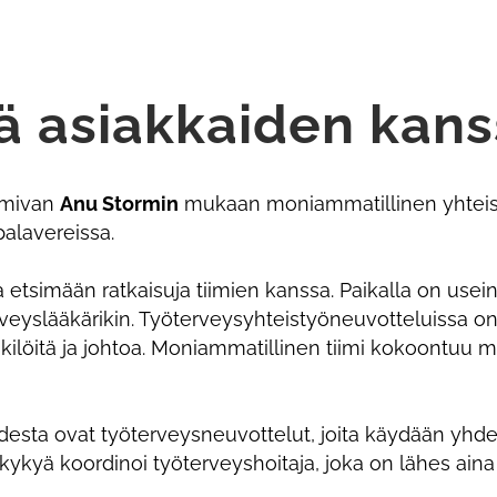
tä asiakkaiden kan
oimivan
Anu Stormin
mukaan moniammatillinen yhteis
palavereissa.
simään ratkaisuja tiimien kanssa. Paikalla on usein 
rveyslääkärikin. Työterveysyhteistyöneuvotteluissa on
kilöitä ja johtoa. Moniammatillinen tiimi kokoontuu 
esta ovat työterveysneuvottelut, joita käydään yhdes
kykyä koordinoi työterveyshoitaja, joka on lähes ain