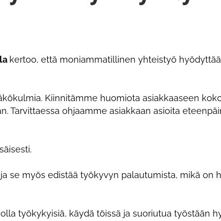
ola
kertoo, että moniammatillinen yhteistyö hyödyttää 
näkökulmia. Kiinnitämme huomiota asiakkaaseen koko
n. Tarvittaessa ohjaamme asiakkaan asioita eteenpäi
äisesti.
a ja se myös edistää työkyvyn palautumista, mikä on hy
lla työkykyisiä, käydä töissä ja suoriutua työstään hy