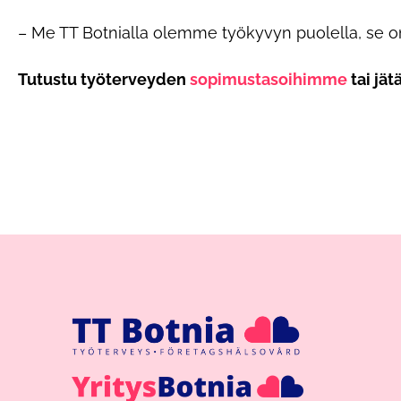
– Me TT Botnialla olemme työkyvyn puolella, se on 
Tutustu työterveyden
sopimustasoihimme
tai jät