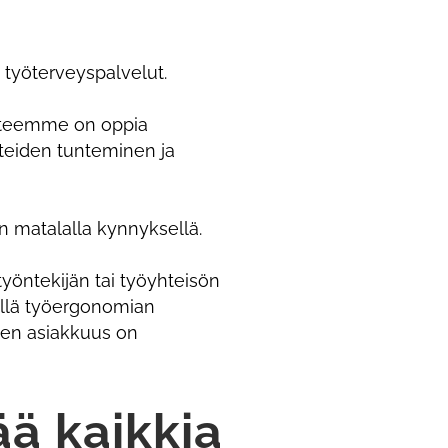
t työterveyspalvelut.
itteemme on oppia
rteiden tunteminen ja
n matalalla kynnyksellä.
 työntekijän tai työyhteisön
tellä työergonomian
nen asiakkuus on
ä kaikkia