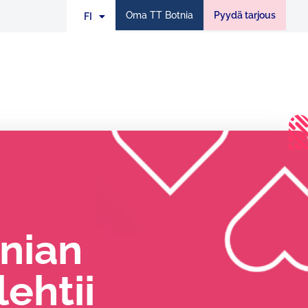
Oma TT Botnia
Pyydä tarjous
FI
EN
tnian
ehtii