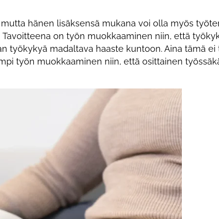
, mutta hänen lisäksensä mukana voi olla myös työte
a. Tavoitteena on työn muokkaaminen niin, että työky
an työkykyä madaltava haaste kuntoon. Aina tämä ei t
ämpi työn muokkaaminen niin, että osittainen työssäkä