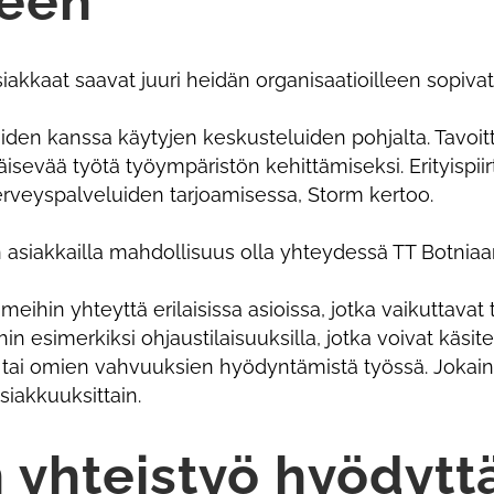
een
siakkaat saavat juuri heidän organisaatioilleen sopiva
kaiden kanssa käytyjen keskusteluiden pohjalta. Tavo
äisevää työtä työympäristön kehittämiseksi. Erityispii
rveyspalveluiden tarjoamisessa, Storm kertoo.
 asiakkailla mahdollisuus olla yhteydessä TT Botniaa
meihin yhteyttä erilaisissa asioissa, jotka vaikuttavat
 esimerkiksi ohjaustilaisuuksilla, jotka voivat käsi
ä tai omien vahvuuksien hyödyntämistä työssä. Jokai
siakkuuksittain.
yhteistyö hyödyttä