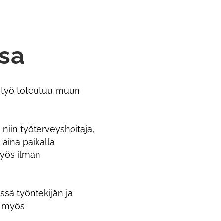
ssa
työ toteutuu muun
niin työterveyshoitaja,
 aina paikalla
myös ilman
sä työntekijän ja
a myös