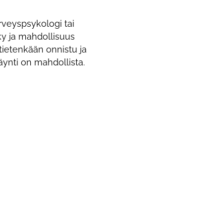
rveyspsykologi tai
ky ja mahdollisuus
ietenkään onnistu ja
ynti on mahdollista.