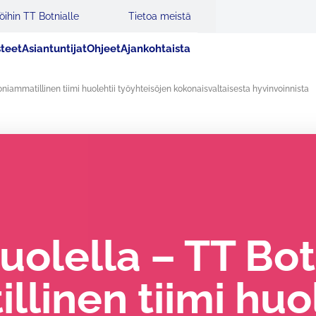
öihin TT Botnialle
Tietoa meistä
steet
Asiantuntijat
Ohjeet
Ajankohtaista
iammatillinen tiimi huolehtii työyhteisöjen kokonaisvaltaisesta hyvinvoinnista
uolella – TT Bo
linen tiimi huol