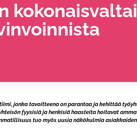
n kokonaisvalta
vinvoinnista
imi, jonka tavoitteena on parantaa ja kehittää työyht
yhteisön fyysisiä ja henkisiä haasteita hoitavat ammat
niammatillisuus tuo myös uusia näkökulmia asiakkaide