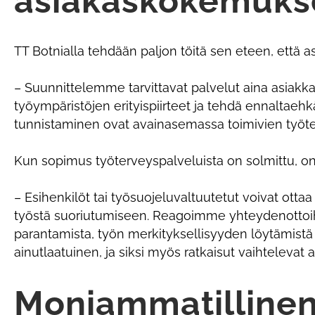
asiakaskokemuks
TT Botnialla tehdään paljon töitä sen eteen, että a
– Suunnittelemme tarvittavat palvelut aina asiak
työympäristöjen erityispiirteet ja tehdä ennaltaehk
tunnistaminen ovat avainasemassa toimivien työte
Kun sopimus työterveyspalveluista on solmittu, on
– Esihenkilöt tai työsuojeluvaltuutetut voivat ottaa 
työstä suoriutumiseen. Reagoimme yhteydenottoihin
parantamista, työn merkityksellisyyden löytämist
ainutlaatuinen, ja siksi myös ratkaisut vaihtelevat a
Moniammatillinen 