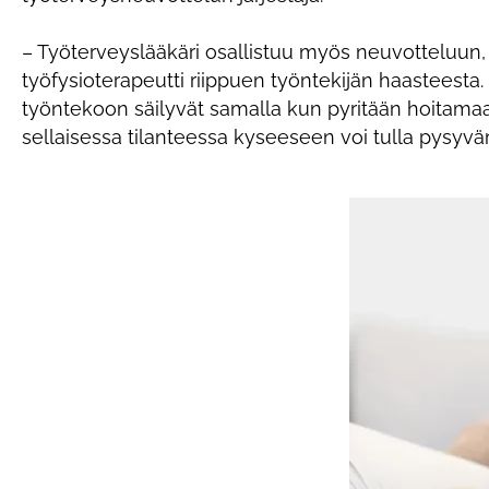
– Työterveyslääkäri osallistuu myös neuvotteluun
työfysioterapeutti riippuen työntekijän haasteest
työntekoon säilyvät samalla kun pyritään hoitama
sellaisessa tilanteessa kyseeseen voi tulla pysyv