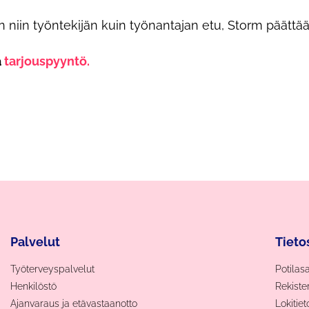
niin työntekijän kuin työnantajan etu, Storm päättää
ä
tarjouspyyntö
.
Palvelut
Tieto
Työterveyspalvelut
Potilas
Henkilöstö
Rekiste
Ajanvaraus ja etävastaanotto
Lokitie