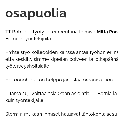
osapuolia
TT Botnialla työfysioterapeuttina toimiva
Milla Po
Botnian työntekijöitä.
– Yhteistyö kollegoiden kanssa antaa työhön eri 
että keskittyisimme kipeään polveen tai olkapäähä
työterveyshoitajalle.
Hoitoonohjaus on helppo järjestää organisaation sis
– Tämä sujuvoittaa asiakkaan asiointia TT Botniall
kuin työntekijälle.
Stormin mukaan ihmiset haluavat lähtökohtaisesti o