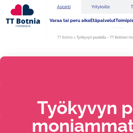
Asiointi
Yrityksille
T
Varaa tai peru aika
Etäpalvelut
Toimipi
Haku
TT Botnia
>
Työkyvyn puolella – TT Botnian mon
Työkyvyn p
moniammatil