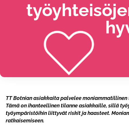
työyhteisöje
hy
TT Botnian asiakkaita palvelee moniammatillinen ti
Tämä on ihanteellinen tilanne asiakkaille, sillä työ
työympäristöihin liittyvät riskit ja haasteet. Mo
ratkaisemiseen.