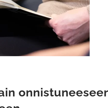
vain onnistuneesee