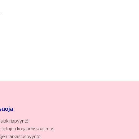
.
suoja
asiakirjapyyntö
ritietojen korjaamisvaatimus
tojen tarkastuspyyntö