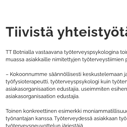
Tiivistä yhteistyö
TT Botnialla vastaavana työterveyspsykologina t
muassa asiakkaille nimitettyjen työterveystiimien 
– Kokoonnumme säännöllisesti keskustelemaan ja et
työfysioterapeutti, työterveyspsykologi kuin työte
asiakasorganisaation edustajia, useimmiten esihen
asiakasorganisaation edustajia.
Toinen konkreettinen esimerkki moniammatillisuud
työnantajan kanssa. Työterveydessä asiakkaan työ
työterveysneuvottelun järjestäjä.