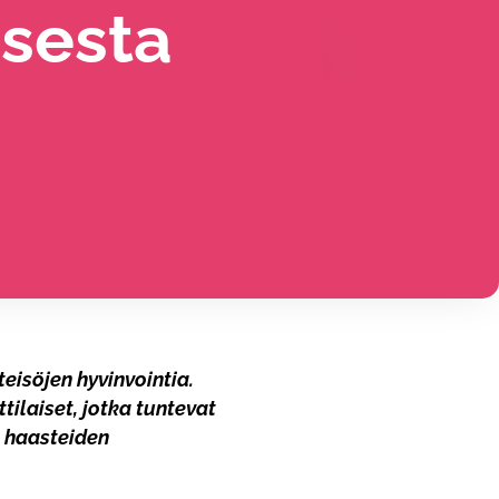
isesta
eisöjen hyvinvointia.
tilaiset, jotka tuntevat
n haasteiden