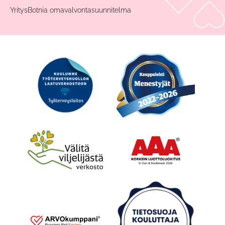
YritysBotnia omavalvontasuunnitelma