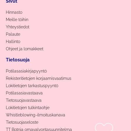
Sivut
Hinnasto
Meille töihin
Yhteystiedot
Palaute
Hallinto
Ohjeet ja lomakkeet
Tietosuoja
Potilasasiakirjapyyntö
Rekisteritietojen korjaamisvaatimus
Lokitietojen tarkastuspyyntö
Potilasasiavastaava
Tietosuojavastaava
Lokitietojen tulkintaohje
Whistleblowing-ilmoituskanava
Tietosuojaseloste
TT Botnia omavalvontasuunnitelma