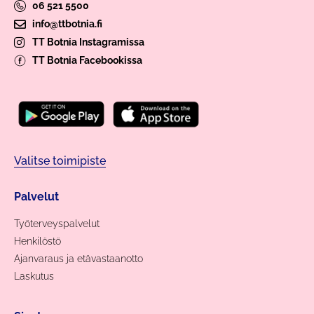
06 521 5500
info@ttbotnia.fi
TT Botnia Instagramissa
TT Botnia Facebookissa
Valitse toimipiste
Palvelut
Työterveyspalvelut
Henkilöstö
Ajanvaraus ja etävastaanotto
Laskutus