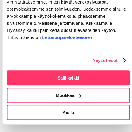
lähestyttävä ja mukava
ymmärtääksemme, miten käytät verkkosivustoa,
työterveyshoitaja. Se on tietysti
optimoidaksemme sen toimivuuden, luodaksemme sinulle
aina plussaa, että persoonatkin
arvokkaampia käyttökokemuksia, pitääksemme
natsaa.
sivustomme turvallisena ja toimivana. Klikkaamalla
Hyväksy kaikki painiketta suostut evästeiden käytön.
Tutustu sivuston
tietosuojaselosteeseen
.
– Yritys on aina panostanut työntekijöiden
työterveysasioihin. Myös toimintasuunnitelmaa
Näytä tiedot
päivittäessä on aina huomioitu niin lakisääteiset
kuin työkykyä koskevat asiat, Peltola kertoo.
Hänen mukaansa yrittäjät ovat aina tarvittaessa
Salli kaikki
yhteydessä omahoitajaan ja pitävät yhteistyötä
yllä säännöllisillä yhteydenotoilla.
Muokkaa
Ei enää kovin kauan TT Botnian ja Levyvirta Oy:n
20-vuotispäivään. Se on sitten kakkukahvien
paikka!
Kiellä