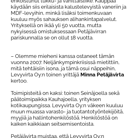
erikoistunut tukku- ja vähittäisliike. Kauppaa
käydään siis
erilaisista kalustelevyistä vaneriin ja
MDF
-levyihin
, minkä l
isäksi toimenkuvaan
kuuluu myös
sahauksen alihankintapalvelut.
Yrityksellä on ikää yli 50 vuotta, mutta
nykyisessä omistuksessaan Petäjävirran
pariskunnalla se on
ollut 18 vuotta.
–
Olemme miehen
i
kanssa ostaneet tämän
vuonna
2007. Neljänkympinkriisissä mietittiin,
mitä tehtäisiin isona, ja tämä osui näppeihin,
Levyvirta Oy:n toinen yrittäjä
Minna Petäjävirta
kertoo.
Toimipisteitä on kaksi: toinen Seinäjoella sekä
päätoimipaikka Kauhajoella, yrityksen
kotikaupungissa. Levyvirta Oy:n väkeen kuuluu
muun muassa varasto- ja tuotantotyöntekijöitä,
myyjiä ja hallintohenkilöstöä. Henkilöstöä on
kaiken kaikkiaan seitsemisentoista.
Petäjävirta muistaa, että Levyvirta Oy:n