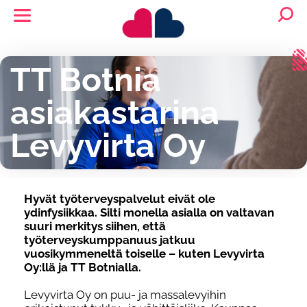
TT Botnia
asiakastarina
Levyvirta Oy
Hyvät työterveyspalvelut eivät ole
ydinfysiikkaa
. Silti monella asialla on valtavan
suuri merkitys siihen, että
työterveyskumppanuus jatkuu
vuosikymmenelt
ä toiselle
–
kuten
Levyvirta
Oy:l
lä
ja TT Botniall
a
.
Levyvirta Oy on puu- ja massalevyihin