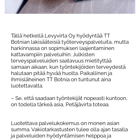
Tällä hetkellä Levyvirta Oy hyödyntää TT
Botnian lakisääteisiä työterveyspalveluita, mutta
harkinnassa on sopimuksen laajentaminen
kattavampiin palveluihin. Julkisten
terveyspalveluiden saatavuus mietityttää
samaan aikaan, kun työntekijöiden
terveydestä
halutaan pitää hyvää huolta. Paikallinen ja
ihmisläheinen TT Botnia on tuntunut aina
luotettavalta.
– Se, että saadaan työntekijät nopeasti kuntoon,
on todella tärkeä asia, Petäjävirta toteaa.
Luotettava palvelukokemus on monen asian
summa. Vakiotarkastusten tulee olla ajan tasalla
ja palveluiden hyödyntämisen helppoa ja