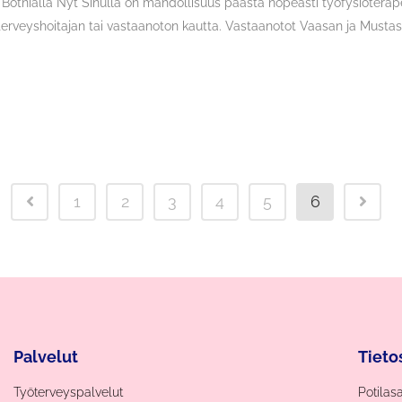
otnialla Nyt Sinulla on mahdollisuus päästä nopeasti työfysioterapeu
yöterveyshoitajan tai vastaanoton kautta. Vastaanotot Vaasan ja Mustasa
1
2
3
4
5
6
Palvelut
Tieto
Työterveyspalvelut
Potilas