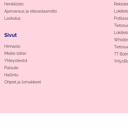
Henkilöstö
Rekiste
Ajanvaraus ja etävastaanotto
Lokitie
Laskutus
Potilas
Tietosu
Lokitiet
Sivut
Whistle
Hinnasto
Tietosu
Meille töihin
TT Bot
Yhteystiedot
YritysB
Palaute
Hallinto
Ohjeet ja lomakkeet