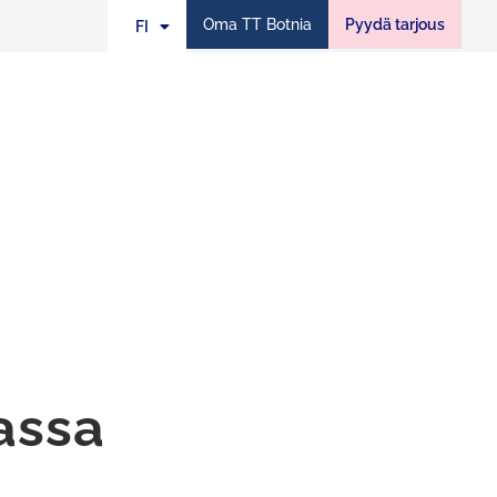
Oma TT Botnia
Pyydä tarjous
FI
EN
assa