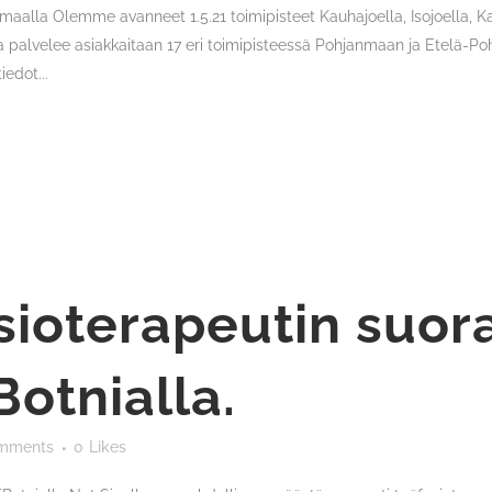
alla Olemme avanneet 1.5.21 toimipisteet Kauhajoella, Isojoella, Karij
nia palvelee asiakkaitaan 17 eri toimipisteessä Pohjanmaan ja Etelä
edot...
sioterapeutin suor
otnialla.
mments
0
Likes