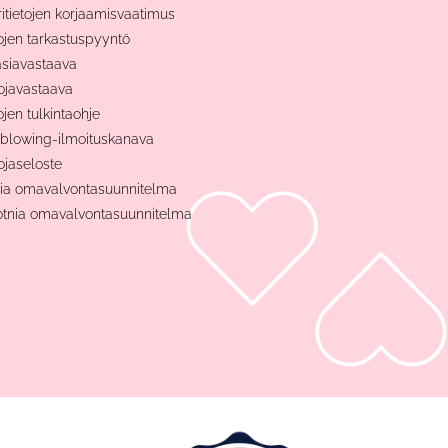
ritietojen korjaamisvaatimus
tojen tarkastuspyyntö
asiavastaava
ojavastaava
ojen tulkintaohje
blowing-ilmoituskanava
ojaseloste
nia omavalvontasuunnitelma
otnia omavalvontasuunnitelma