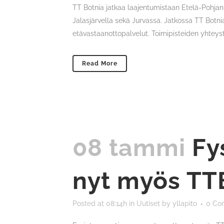
TT Botnia jatkaa laajentumistaan Etelä-Pohjanma
Jalasjärvella sekä Jurvassa. Jatkossa TT Bot
etävastaanottopalvelut. Toimipisteiden yhteysti
Read More
08 tammi
Fy
nyt myös TTB
Posted at 08:14h
in
Uutiset
by
yllapito
0 Co