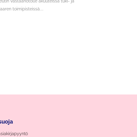
tin vastaanotolle akuuteissa tuki- ja
aren toimipisteissä....
suoja
asiakirjapyyntö