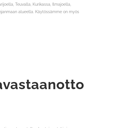
oella, Teuvalla, Kurikassa, Ilmajoella,
-Pohjanmaan alueella. Käytössämme on myös
avastaanotto