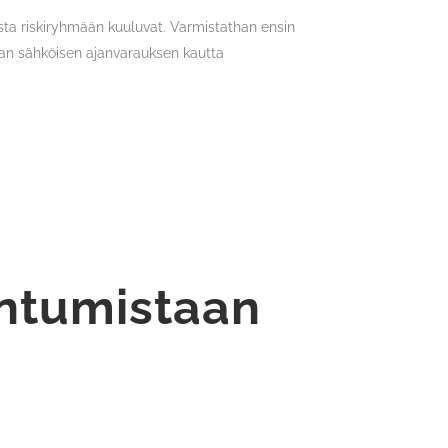
ta riskiryhmään kuuluvat. Varmistathan ensin
aan sähköisen ajanvarauksen kautta
entumistaan