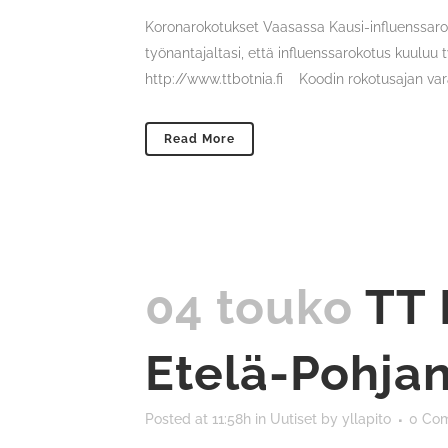
Koronarokotukset Vaasassa Kausi-influenssaro
työnantajaltasi, että influenssarokotus kuulu
http://www.ttbotnia.fi Koodin rokotusajan vara
Read More
04 touko
TT 
Etelä-Pohja
Posted at 11:58h
in
Uutiset
by
yllapito
0 Co