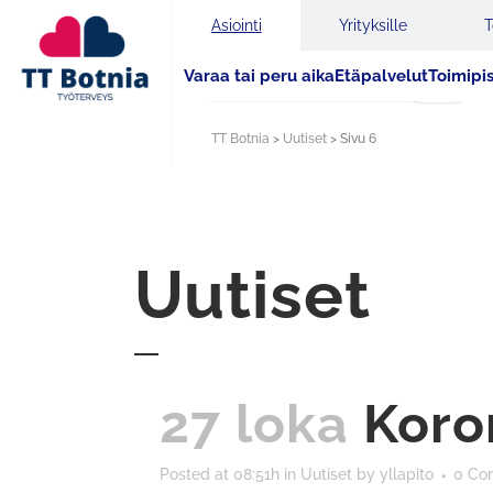
Asiointi
Yrityksille
T
Varaa tai peru aika
Etäpalvelut
Toimipi
Haku
TT Botnia
>
Uutiset
>
Sivu 6
Uutiset
27 loka
Koro
Posted at 08:51h
in
Uutiset
by
yllapito
0 Co