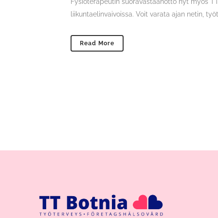
Fysioterapeutin suoravastaanotto nyt myös TTB
liikuntaelinvaivoissa. Voit varata ajan netin, t
Read More