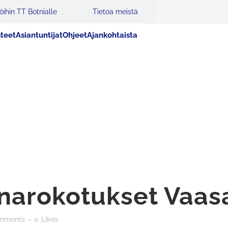
öihin TT Botnialle
Tietoa meistä
steet
Asiantuntijat
Ohjeet
Ajankohtaista
narokotukset Vaas
mments
0
Likes