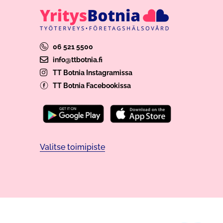
06 521 5500
info@ttbotnia.fi
TT Botnia Instagramissa
TT Botnia Facebookissa
Valitse toimipiste