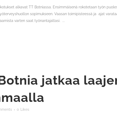
kotukset alkavat TT Botniassa. Ensimmäisenä rokotetaan työn puoles
u työterveyshuollon sopimukseen. Vaasan toimipisteessä ja ajat varat
amista varten saat työnantajaltasi. ...
Botnia jatkaa laaj
nmaalla
mments
0
Likes