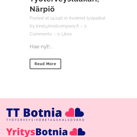
Närpiö
Posted at 14:04h
in
Avoimet työpaikat
by
kind@kindcompany.fi
0
Comments
0
Likes
Hae nyt!...
Read More