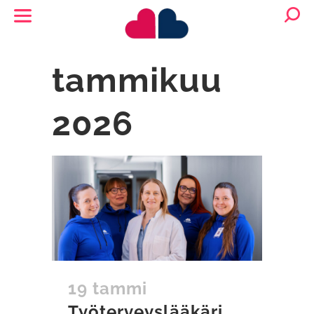
tammikuu
2026
19 tammi
Työterveyslääkäri,