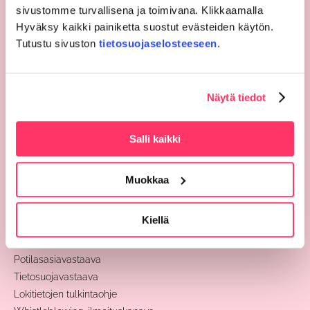
Laskutus
sivustomme turvallisena ja toimivana. Klikkaamalla
Hyväksy kaikki painiketta suostut evästeiden käytön.
Sivut
Tutustu sivuston
tietosuojaselosteeseen
.
Hinnasto
Meille töihin
Näytä tiedot
Yhteystiedot
Palaute
Hallinto
Salli kaikki
Ohjeet ja lomakkeet
Muokkaa
Tietosuoja
Potilasasiakirjapyyntö
Kiellä
Rekisteritietojen korjaamisvaatimus
Lokitietojen tarkastuspyyntö
Potilasasiavastaava
Tietosuojavastaava
Lokitietojen tulkintaohje