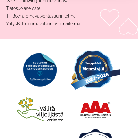
Whistleblowing-ilmoituskanava
Tietosuojaseloste
TT Botnia omavalvontasuunnitelma
YritysBotnia omavalvontasuunnitelma