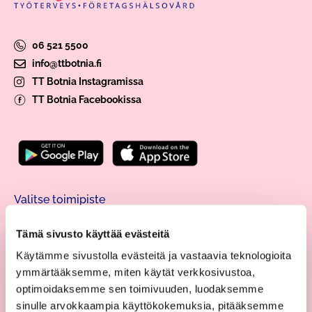
06 521 5500
info@ttbotnia.fi
TT Botnia Instagramissa
TT Botnia Facebookissa
Valitse toimipiste
Tämä sivusto käyttää evästeitä
Palvelut
Käytämme sivustolla evästeitä ja vastaavia teknologioita
Työterveyspalvelut
ymmärtääksemme, miten käytät verkkosivustoa,
Henkilöstö
optimoidaksemme sen toimivuuden, luodaksemme
Ajanvaraus ja etävastaanotto
sinulle arvokkaampia käyttökokemuksia, pitääksemme