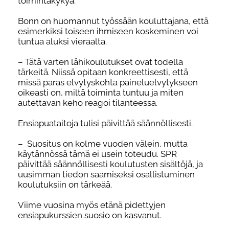
toimintakykyä.
Bonn on huomannut työssään kouluttajana, että
esimerkiksi toiseen ihmiseen koskeminen voi
tuntua aluksi vieraalta.
– Tätä varten lähikoulutukset ovat todella
tärkeitä. Niissä opitaan konkreettisesti, että
missä paras elvytyskohta paineluelvytykseen
oikeasti on, miltä toiminta tuntuu ja miten
autettavan keho reagoi tilanteessa.
Ensiapuataitoja tulisi päivittää säännöllisesti.
– Suositus on kolme vuoden välein, mutta
käytännössä tämä ei usein toteudu. SPR
päivittää säännöllisesti koulutusten sisältöjä, ja
uusimman tiedon saamiseksi osallistuminen
koulutuksiin on tärkeää.
Viime vuosina myös etänä pidettyjen
ensiapukurssien suosio on kasvanut.