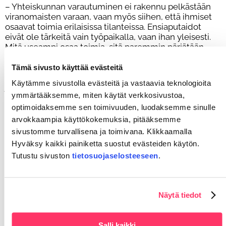
– Yhteiskunnan varautuminen ei rakennu pelkästään
viranomaisten varaan, vaan myös siihen, että ihmiset
osaavat toimia erilaisissa tilanteissa. Ensiaputaidot
eivät ole tärkeitä vain työpaikalla, vaan ihan yleisesti.
Mitä useampi osaa toimia, sitä paremmin pärjätään
myös poikkeustilanteissa, Bonn muistuttaa.
Tämä sivusto käyttää evästeitä
Arjessa tämä tarkoittaa yksinkertaisia asioita: osaako
Käytämme sivustolla evästeitä ja vastaavia teknologioita
joku reagoida, jos työkaveri saa sairauskohtauksen? Tai
ymmärtääksemme, miten käytät verkkosivustoa,
tunnistaako tilanteen ylipäätään.
optimoidaksemme sen toimivuuden, luodaksemme sinulle
– Ensiaputaidot lisäävät luottamusta työyhteisössä.
arvokkaampia käyttökokemuksia, pitääksemme
Jokainen voi ajatella omalle kohdalleen, että miltä
sivustomme turvallisena ja toimivana. Klikkaamalla
tuntuisi, jos sattuisi saamaan vaikka sairauskohtauksen.
Hyväksy kaikki painiketta suostut evästeiden käytön.
Osaako joku reagoida oikein? Saanko apua
Tutustu sivuston
tietosuojaselosteeseen
.
kollegoilta?
Ensiapukoulutus on konkreettinen tapa varmistaa, että
työpaikalla osataan toimia, kun tilanne sitä vaatii.
Näytä tiedot
– Järjestämämme koulutukset kuuluvat Kelan
korvausluokka 1 piiriin eli yritykselle korvataan sen
Salli kaikki