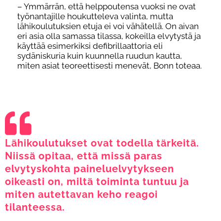
– Ymmärrän, että helppoutensa vuoksi ne ovat
työnantajille houkutteleva valinta, mutta
lähikoulutuksien etuja ei voi vähätellä. On aivan
eri asia olla samassa tilassa, kokeilla elvytystä ja
käyttää esimerkiksi defibrillaattoria eli
sydäniskuria kuin kuunnella ruudun kautta,
miten asiat teoreettisesti menevät, Bonn toteaa.
Lähikoulutukset ovat todella tärkeitä.
Niissä opitaa, että missä paras
elvytyskohta paineluelvytykseen
oikeasti on, miltä toiminta tuntuu ja
miten autettavan keho reagoi
tilanteessa.