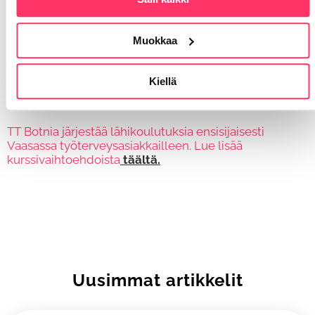
hinnasta 60 prosenttia.
Muokkaa
Milloin viimeksi työpaikallanne
Kiellä
elvytettiin ensiaputaidot?
TT Botnia järjestää lähikoulutuksia ensisijaisesti
Vaasassa työterveysasiakkailleen. Lue lisää
kurssivaihtoehdoista
täältä.
Uusimmat artikkelit