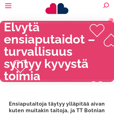
Elvytä
ensiaputaidot –
turvallisuus
syntyy kyvystä
toimia
Ensiaputaitoja täytyy ylläpitää aivan
kuten muitakin taitoja, ja TT Botnian