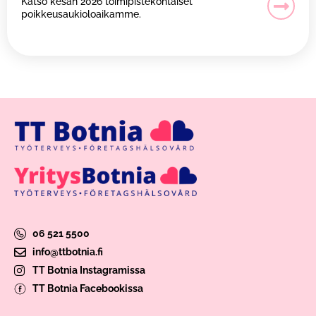
Katso kesän 2026 toimipistekohtaiset
poikkeusaukioloaikamme.
06 521 5500
info@ttbotnia.fi
TT Botnia Instagramissa
TT Botnia Facebookissa