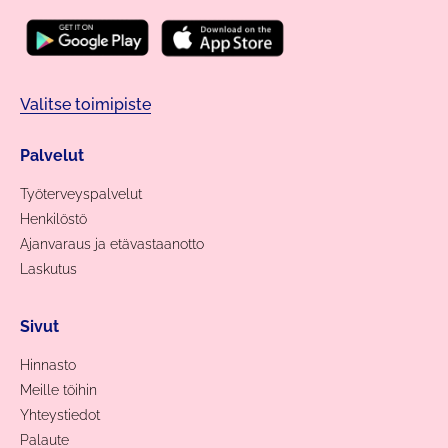
Valitse toimipiste
Palvelut
Työterveyspalvelut
Henkilöstö
Ajanvaraus ja etävastaanotto
Laskutus
Sivut
Hinnasto
Meille töihin
Yhteystiedot
Palaute