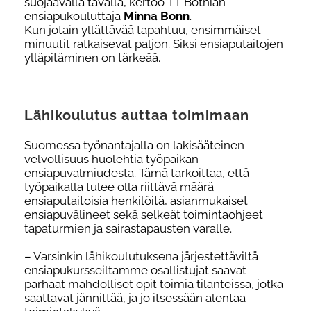
suojaavalla tavalla, kertoo TT Botnian
ensiapukouluttaja
Minna Bonn
.
Kun jotain yllättävää tapahtuu, ensimmäiset
minuutit ratkaisevat paljon. Siksi ensiaputaitojen
ylläpitäminen on tärkeää.
Lähikoulutus auttaa toimimaan
Suomessa työnantajalla on lakisääteinen
velvollisuus huolehtia työpaikan
ensiapuvalmiudesta. Tämä tarkoittaa, että
työpaikalla tulee olla riittävä määrä
ensiaputaitoisia henkilöitä, asianmukaiset
ensiapuvälineet sekä selkeät toimintaohjeet
tapaturmien ja sairastapausten varalle.
– Varsinkin lähikoulutuksena järjestettäviltä
ensiapukursseiltamme osallistujat saavat
parhaat mahdolliset opit toimia tilanteissa, jotka
saattavat jännittää, ja jo itsessään alentaa