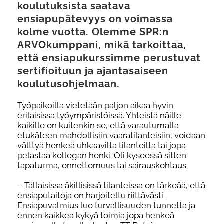
koulutuksista saatava
ensiapupätevyys on voimassa
kolme vuotta. Olemme SPR:n
ARVOkumppani
, mikä tarkoittaa,
että ensiapukurssimme perustuvat
sertifioituun ja ajantasaiseen
koulutusohjelmaan.
Työpaikoilla vietetään paljon aikaa hyvin
erilaisissa työympäristöissä. Yhteistä näille
kaikille on kuitenkin se, että varautumalla
etukäteen mahdollisiin vaaratilanteisiin, voidaan
välttyä henkeä uhkaavilta tilanteilta tai jopa
pelastaa kollegan henki. Oli kyseessä sitten
tapaturma, onnettomuus tai sairauskohtaus.
– Tällaisissa äkillisissä tilanteissa on tärkeää, että
ensiaputaitoja on harjoiteltu riittävästi.
Ensiapuvalmius luo turvallisuuden tunnetta ja
ennen kaikkea kykyä toimia jopa henkeä