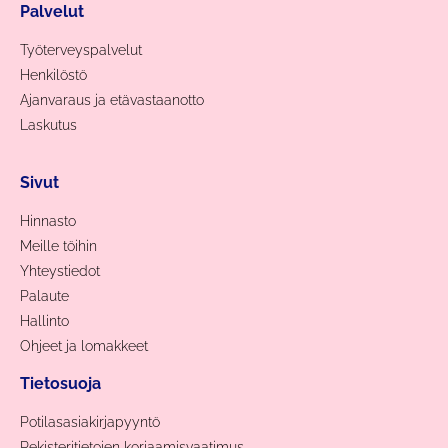
Palvelut
Työterveyspalvelut
Henkilöstö
Ajanvaraus ja etävastaanotto
Laskutus
Sivut
Hinnasto
Meille töihin
Yhteystiedot
Palaute
Hallinto
Ohjeet ja lomakkeet
Tietosuoja
Potilasasiakirjapyyntö
Rekisteritietojen korjaamisvaatimus