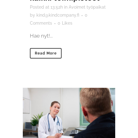
Posted at 13:52h
in
Avoimet työpaikat
by
kind@kindcompany.fi
0
Comments
0
Likes
Hae nyt!...
Read More