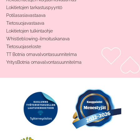
Lokitietojen tarkastuspyyntö
Potilasasiavastaava
Tietosuojavastaava
Lokitietojen tulkintaohje
Whistleblowing-ilmoituskanava
Tietosuojaseloste
TT Botnia omavalvontasuunnitelma
YritysBotnia omavalvontasuunnitelma