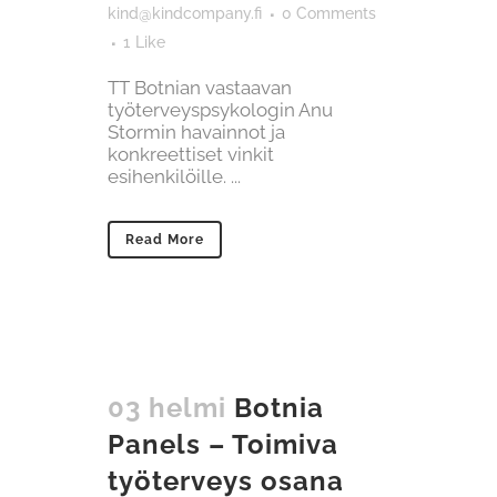
kind@kindcompany.fi
0 Comments
1
Like
TT Botnian vastaavan
työterveyspsykologin Anu
Stormin havainnot ja
konkreettiset vinkit
esihenkilöille. ...
Read More
03 helmi
Botnia
Panels – Toimiva
työterveys osana