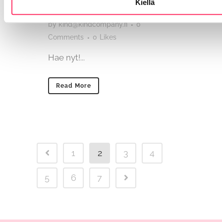
Kiellä
Posted at 15:22h
in
Avoimet työpaikat
by
kind@kindcompany.fi
0
Comments
0
Likes
Hae nyt!...
Read More
1
2
3
4
5
6
7