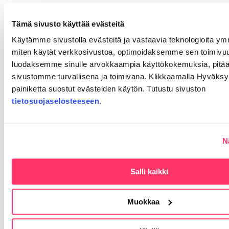
Read More
Tämä sivusto käyttää evästeitä
Käytämme sivustolla evästeitä ja vastaavia teknologioita 
miten käytät verkkosivustoa, optimoidaksemme sen toimivu
luodaksemme sinulle arvokkaampia käyttökokemuksia, pit
sivustomme turvallisena ja toimivana. Klikkaamalla Hyväksy
painiketta suostut evästeiden käytön. Tutustu sivuston
tietosuojaselosteeseen
.
N
Salli kaikki
06 tammi
Muokkaa
Työterveyslääkäri,
Alajärvi