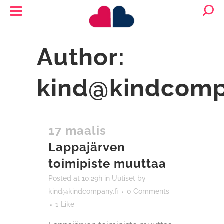
Author:
kind@kindcomp
17 maalis
Lappajärven
toimipiste muuttaa
Posted at 10:29h
in
Uutiset
by
kind@kindcompany.fi
0 Comments
1
Like