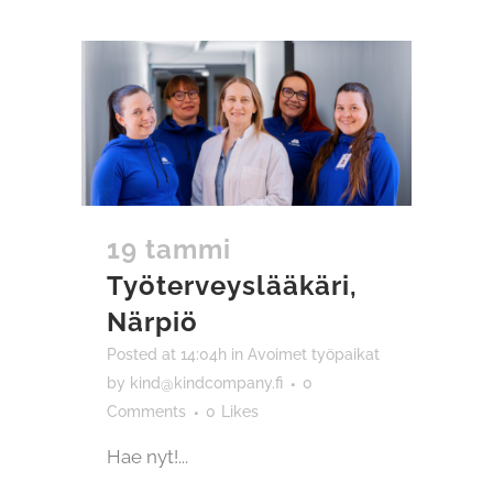
19 tammi
Työterveyslääkäri,
Närpiö
Posted at 14:04h
in
Avoimet työpaikat
by
kind@kindcompany.fi
0
Comments
0
Likes
Hae nyt!...