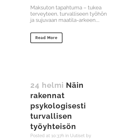
Maksuton tapahtuma – tukea
terveyteen, turvalliseen työhön
ja sujuvaan maatila-arkeen....
Read More
24 helmi
Näin
rakennat
psykologisesti
turvallisen
työyhteisön
Posted at 10:37h
in
Uutiset
by