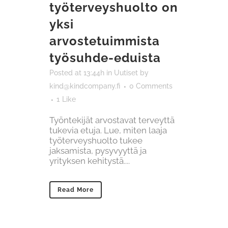
työterveyshuolto on
yksi
arvostetuimmista
työsuhde-eduista
Posted at 13:44h
in
Uutiset
by
kind@kindcompany.fi
0 Comments
1
Like
Työntekijät arvostavat terveyttä
tukevia etuja. Lue, miten laaja
työterveyshuolto tukee
jaksamista, pysyvyyttä ja
yrityksen kehitystä....
Read More