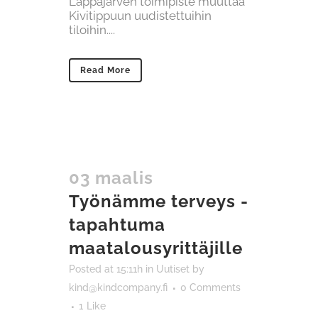
Lappajärven toimipiste muuttaa
Kivitippuun uudistettuihin
tiloihin....
Read More
03 maalis
Työnämme terveys -
tapahtuma
maatalousyrittäjille
Posted at 15:11h
in
Uutiset
by
kind@kindcompany.fi
0 Comments
1
Like