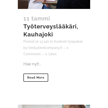
11 tammi
Työterveyslääkäri,
Kauhajoki
Posted at 13:24h
in
Avoimet työpaikat
by
kind@kindcompany.fi
0
Comments
0
Likes
Hae nyt!...
Read More