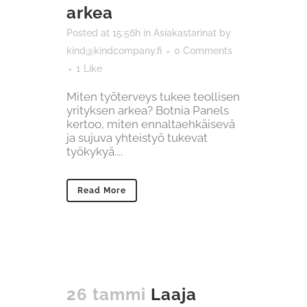
arkea
Posted at 15:56h
in
Asiakastarinat
by
kind@kindcompany.fi
0 Comments
1
Like
Miten työterveys tukee teollisen
yrityksen arkea? Botnia Panels
kertoo, miten ennaltaehkäisevä
ja sujuva yhteistyö tukevat
työkykyä....
Read More
26 tammi
Laaja