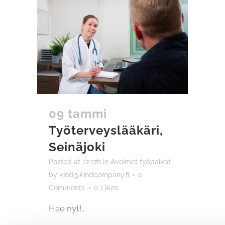
09 tammi
Työterveyslääkäri,
Seinäjoki
Posted at 12:17h
in
Avoimet työpaikat
by
kind@kindcompany.fi
0
Comments
0
Likes
Hae nyt!...