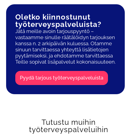
Oletko kiinnostunut
työterveys­palveluista?
Jätä meille avoin tarjouspyyntö –
vastaamme sinulle räätälöidyn tarjouksen
kanssa n. 2 arkipäivän kuluessa. Otamme
sinuun tarvittaessa yhteyttä lisätietojen
pyytämiseksi, ja ehdotamme tarvittaessa
Teille sopivat lisäpalvelut kokonaisuuteen.
Pyydä tarjous työterveyspalveluista
Tutustu muihin
työterveyspalveluihin