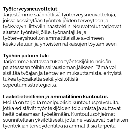
Työterveysneuvottelut
:
Järjestämme säännöllisiä työterveysneuvotteluja,
joissa keskitytään työntekijöiden terveyteen ja
työkykyyn liittyviin haasteisiin. Neuvottelut tarjoavat
alustan työntekijöille, työnantajille ja
työterveyshuollon ammattilaisille avoimeen
keskusteluun ja yhteisten ratkaisujen löytämiseen.
Työhön paluun tuki
:
Tarjoamme kattavaa tukea työntekijöille heidän
palatessaan töihin sairausloman jälkeen. Tämä voi
sisältää työajan ja tehtävien mukauttamista, erityistä
tukea työpaikalla sekä yksilöllisiä
sopeutumisstrategioita.
Lääketieteellinen ja ammatillinen kuntoutus
:
Meillä on tarjolla monipuolisia kuntoutuspalveluita,
jotka edistävät työntekijöiden toipumista ja auttavat
heitä palaamaan työelämään. Kuntoutusohjelmat
suunnitellaan yksilöllisesti, jotta ne vastaavat parhaiten
työntekijän terveydentilaa ja ammatillisia tarpeita.