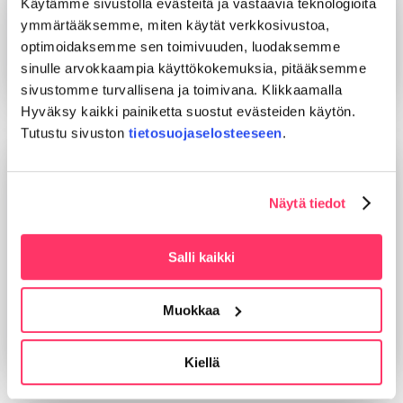
Käytämme sivustolla evästeitä ja vastaavia teknologioita
työterveyshuollon moniammatillisen tiimin
ymmärtääksemme, miten käytät verkkosivustoa,
kanssa. Yksilöllinen ohjaus ja neuvonta.
optimoidaksemme sen toimivuuden, luodaksemme
Lue lisää
sinulle arvokkaampia käyttökokemuksia, pitääksemme
sivustomme turvallisena ja toimivana. Klikkaamalla
Hyväksy kaikki painiketta suostut evästeiden käytön.
Tutustu sivuston
tietosuojaselosteeseen
.
Näytä tiedot
Työkyvyn tuki
Salli kaikki
Meillä on tavoitteena työnantajan kanssa tukea
työntekijää työkyvyn ylläpitämisessä ja
edistämisessä.
Muokkaa
Lue lisää
Kiellä