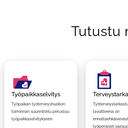
Tutustu 
Työpaikkaselvitys
Terveystark
Työpaikan työterveyshuollon
Työterveystarkast
toiminnan suunnittelu perustuu
tavoitteena on
työpaikkaselvitykseen.
ennaltaehkäiseväst
työperäiset sairaud