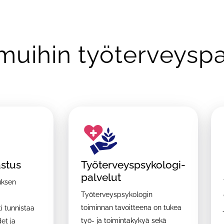
muihin työterveyspa
astus
Työterveyspsykologi-
palvelut
uksen
Työterveyspsykologin
toiminnan tavoitteena on tukea
i tunnistaa
työ- ja toimintakykyä sekä
et ja