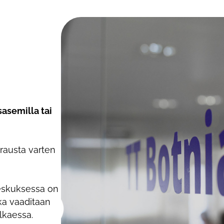
sasemilla tai
rausta varten
eskuksessa on
ka vaaditaan
alkaessa.