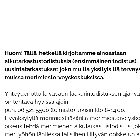
Huom! Tällä hetkellä kirjoitamme ainoastaan
alkutarkastustodistuksia (ensimmäinen todistus),
uusintatarkastukset joko muilla yksityisillä tervey
muissa merimiesterveyskeskuksissa.
Yhteydenotto laivaväen lääkärintodistuksen ajanva
on tehtävä hyvissä ajoin:
puh. 06 521 5500 (toimisto) arkisin klo 8-14.00.
Hyväksytyllä merimieslääkärillä merimiesterveysk
oikeus tehdä merimiehen alkutarkastustodistus, jo
merityöhön lähtiessä tai siihen liittyvän opiskelun 