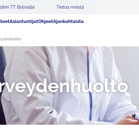
öihin TT Botnialle
Tietoa meistä
steet
Asiantuntijat
Ohjeet
Ajankohtaista
veydenhuolto
erveydenhuolto