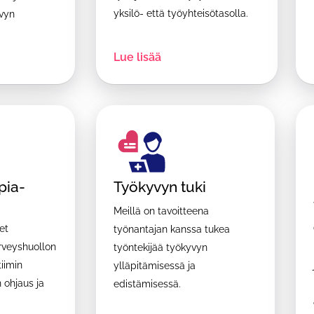
yksilö- että työyhteisötasolla.
vyn
Lue lisää
pia-
Työkyvyn tuki
Meillä on tavoitteena
et
työnantajan kanssa tukea
rveyshuollon
työntekijää työkyvyn
iimin
ylläpitämisessä ja
n ohjaus ja
edistämisessä.