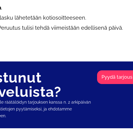
a
.
 lasku lähetetään kotiosoitteeseen.
eruutus tulisi tehdä viimeistään edellisenä päivä.
stunut
Pyydä tarjous
veluista?
e räätälöidyn tarjouksen kanssa n. 2 arkipäivän
ätietojen pyytämiseksi, ja ehdotamme
een.