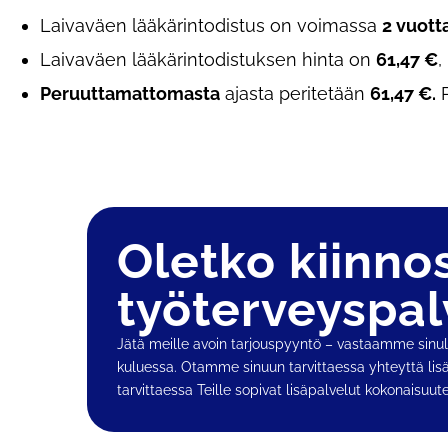
Laivaväen lääkärintodistus on voimassa
2 vuott
Laivaväen lääkärintodistuksen hinta on
61,47 €
,
Peruuttamattomasta
ajasta peritetään
61,47
€.
P
Oletko kiinno
työterveys­pal
Jätä meille avoin tarjouspyyntö – vastaamme sinull
kuluessa. Otamme sinuun tarvittaessa yhteyttä lis
tarvittaessa Teille sopivat lisäpalvelut kokonaisuut