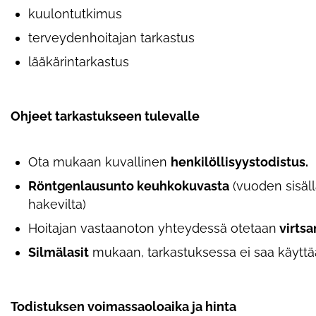
kuulontutkimus
terveydenhoitajan tarkastus
lääkärintarkastus
Ohjeet tarkastukseen tulevalle
Ota mukaan kuvallinen
henkilöllisyystodistus.
Röntgenlausunto keuhkokuvasta
(vuoden sisäll
hakevilta)
Hoitajan vastaanoton yhteydessä otetaan
virtsa
Silmälasit
mukaan, tarkastuksessa ei saa käyttää p
Todistuksen voimassaoloaika ja hinta