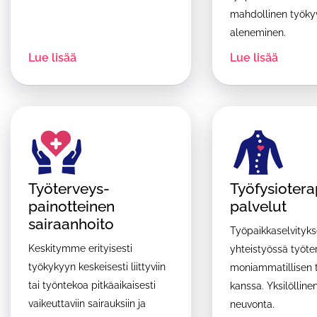
mahdollinen työky
aleneminen.
Lue lisää
Lue lisää
Työterveys-
Työfysiotera
painotteinen
palvelut
sairaanhoito
Työpaikkaselvityks
Keskitymme erityisesti
yhteistyössä työte
työkykyyn keskeisesti liittyviin
moniammatillisen t
tai työntekoa pitkäaikaisesti
kanssa. Yksilölline
vaikeuttaviin sairauksiin ja
neuvonta.