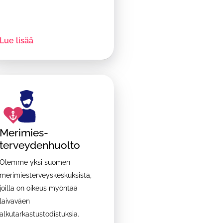
Lue lisää
Merimies-
terveydenhuolto
Olemme yksi suomen
merimiesterveyskeskuksista,
joilla on oikeus myöntää
laivaväen
alkutarkastustodistuksia.