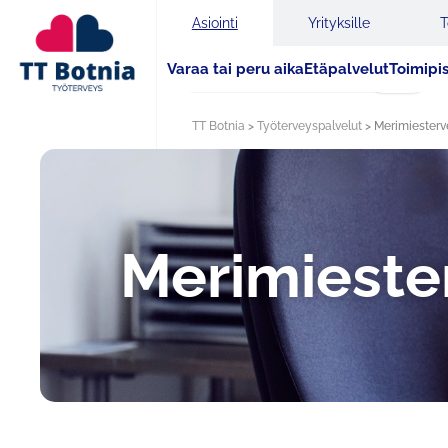
Asiointi
Yrityksille
T
Varaa tai peru aika
Etäpalvelut
Toimipi
Haku
TT Botnia
>
Työterveyspalvelut
>
Merimiester
Merimies­t