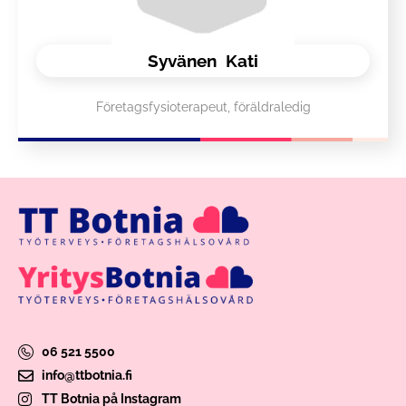
Syvänen
Kati
Företagsfysioterapeut, föräldraledig
06 521 5500
info@ttbotnia.fi
TT Botnia på Instagram