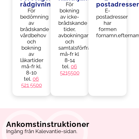
rådgivningsnummer
postadresse
För
För
bokning
E-
bedömning
av icke-
postadresser
av
brådskande
har
brådskande
tider,
formen
vårdbehov
avbokningar
fornamn.efternam
och
och
bokning
samtalsförfrågningar
av
må-fr kl
läkartider
8-14
må-fr kl.
tel.
06
8-10
5215500
tel.
06
521 5500
Ankomstinstruktioner
Ingång från Kalevantie-sidan.