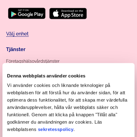
Välj enhet
Tjänster
Företagshälsovårdstjänster
Personal
Denna webbplats använder cookies
Tidsbokning
Fakturering
Vi använder cookies och liknande teknologier på
webbplatsen för att förstå hur du använder sidan, för att
optimera dess funktionalitet, för att skapa mer värdefulla
Sidor
användarupplevelser, hålla vår webbplats säker och
Prislista
funktionell. Genom att klicka på knappen "Tillåt alla"
Jobba hos oss
godkänner du användningen av cookies. Läs
Kontaktinformation
webbplatsens
sekretesspolicy
.
Respons