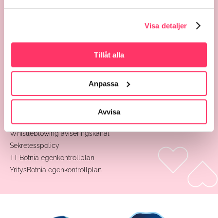
Administration
Formulär
Visa detaljer
Dataskydd
Tillåt alla
Begäran om patient journaler
Rättelseyrkande till registerinformation
Anpassa
Logginformationens kontrollbegäran
Patientombudsman
Dataskyddsombud
Avvisa
Tolkningsanvisningar för loggdata
Whistleblowing aviseringskanal
Sekretesspolicy
TT Botnia egenkontrollplan
YritysBotnia egenkontrollplan