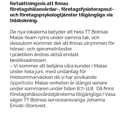
fortsättningsvis att finnas
företagshälsovårdar-, företagsfysioterapeut-
och företagspsykologtjänster tillgängliga via
tidsbokning.
De nya lokalerna betyder att hela TT Botnias
Malax-team ryms under samma tak, och
dessutom kommer det att finnas utrymmen för
hörsel- och spirometritester.
I praktiken ändras alltså endast
besöksadressen.
– Vi kommer att betjäna våra kunder i Malax
under hela juni, med undantag för
midsommarveckan då vi har avvikande
öppettider
. Malax-enheten är stängd senare
under sommaren under tiden 8.7–11.8. Då finns
företagshälsovårdstjänsterna tillgängliga I Vasa,
säger TT Botnias serviceansvariga Johanna
Envall-Storsved.