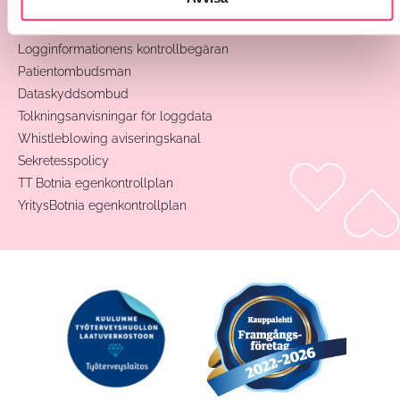
Begäran om patient journaler
Rättelseyrkande till registerinformation
Logginformationens kontrollbegäran
Patientombudsman
Dataskyddsombud
Tolkningsanvisningar för loggdata
Whistleblowing aviseringskanal
Sekretesspolicy
TT Botnia egenkontrollplan
YritysBotnia egenkontrollplan