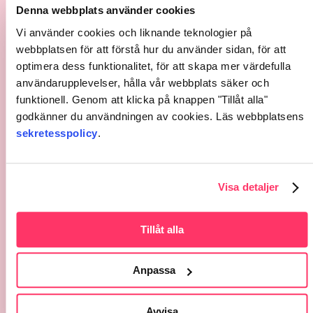
Denna webbplats använder cookies
Tjänster
Vi använder cookies och liknande teknologier på
webbplatsen för att förstå hur du använder sidan, för att
Företagshälsovårdstjänster
optimera dess funktionalitet, för att skapa mer värdefulla
Personal
användarupplevelser, hålla vår webbplats säker och
Tidsbokning
funktionell. Genom att klicka på knappen "Tillåt alla"
Fakturering
godkänner du användningen av cookies. Läs webbplatsens
sekretesspolicy
.
Sidor
Prislista
Visa detaljer
Jobba hos oss
Kontaktinformation
Respons
Tillåt alla
Administration
Formulär
Anpassa
Dataskydd
Avvisa