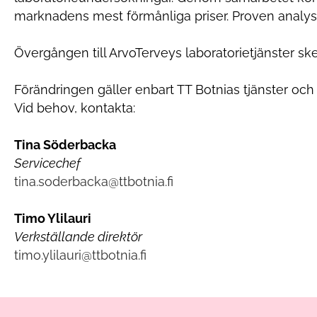
marknadens mest förmånliga priser. Proven analyse
Övergången till ArvoTerveys laboratorietjänster s
Förändringen gäller enbart TT Botnias tjänster och
Vid behov, kontakta:
Tina Söderbacka
S
ervicechef
tina.soderbacka@ttbotnia.fi
Timo Ylilauri
V
erkställande direktör
timo.ylilauri@ttbotnia.fi