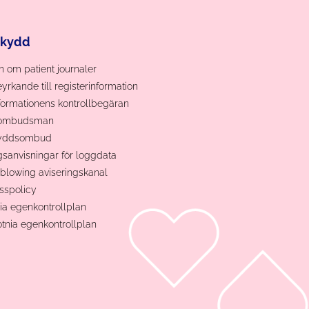
skydd
 om patient journaler
eyrkande till registerinformation
ormationens kontrollbegäran
tombudsman
kyddsombud
gsanvisningar för loggdata
blowing aviseringskanal
sspolicy
ia egenkontrollplan
otnia egenkontrollplan