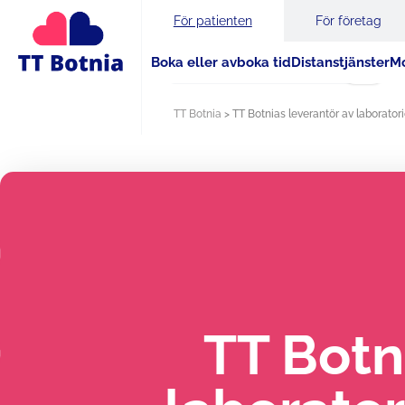
För patienten
För företag
Boka eller avboka tid
Distanstjänster
Mo
Sök
TT Botnia
>
TT Botnias leverantör av laboratori
TT Botn