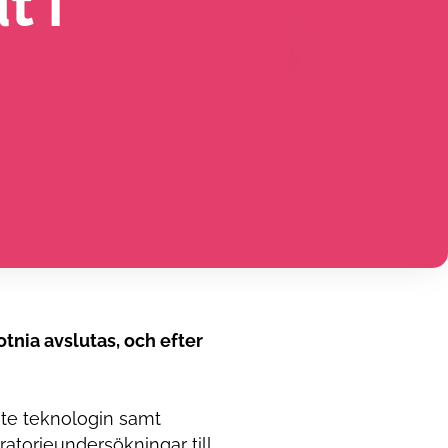
t i
tnia avslutas, och efter
te teknologin samt
atorieundersökningar till