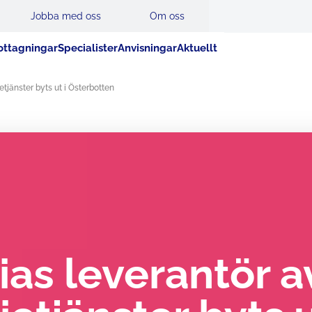
Jobba med oss
Om oss
ttagningar
Specialister
Anvisningar
Aktuellt
etjänster byts ut i Österbotten
ias leverantör a