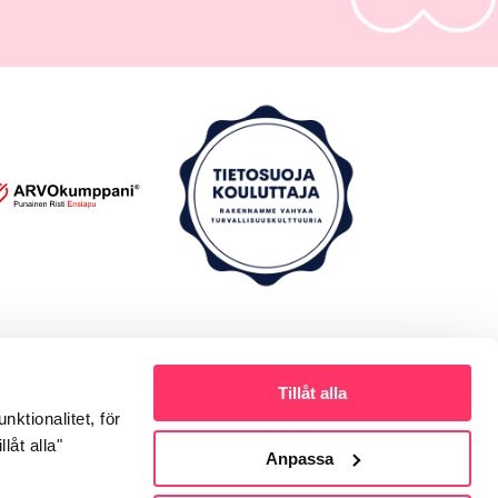
Tillåt alla
höver du snabb hjälp?
ktionalitet, för
låt alla"
Anpassa
OmaTTBotnia-appen kan du enkelt sköta dina
den inom företagshälsovården, var du än är.