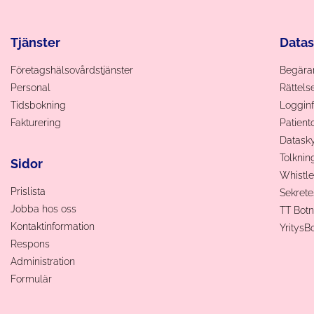
Tjänster
Data
Företagshälsovårdstjänster
Begäran
Personal
Rättels
Tidsbokning
Logginf
Fakturering
Patien
Datas
Tolknin
Sidor
Whistle
Prislista
Sekrete
Jobba hos oss
TT Botn
Kontaktinformation
YritysB
Respons
Administration
Formulär