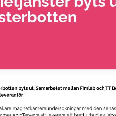
ietjänster byts u
sterbotten
terbotten byts ut. Samarbetet mellan Fimlab och TT Bo
leverantör.
 läkare magnetkameraundersökningar med den senas
r ArvoTerveys att leverera ett brett utbud av labor