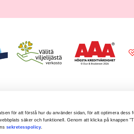
Be
en för att förstå hur du använder sidan, för att optimera dess fun
ebbplats säker och funktionell. Genom att klicka på knappen "Til
Med 
ens
sekretesspolicy
.
ären