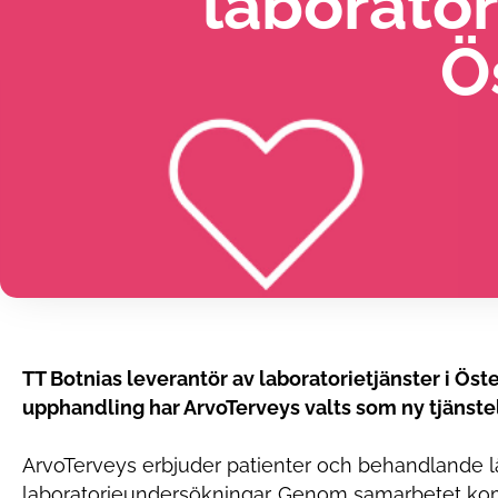
laborator
Ö
TT Botnias leverantör av laboratorietjänster i Ös
upphandling har ArvoTerveys valts som ny tjänste
ArvoTerveys erbjuder patienter och behandlande
laboratorieundersökningar. Genom samarbetet komme