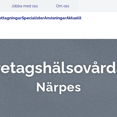
Jobba med oss
Om oss
ttagningar
Specialister
Anvisningar
Aktuellt
retags­hälsovård
Närpes