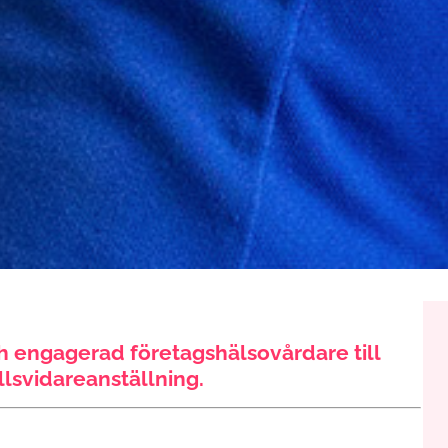
h engagerad företagshälsovårdare till
llsvidareanställning.