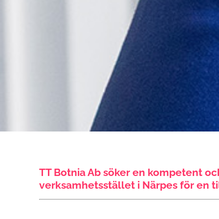
TT Botnia Ab söker en kompetent oc
verksamhetsstället i Närpes för en ti