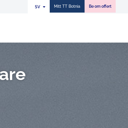
Mitt TT Botnia
Be om offert
SV
EN
are