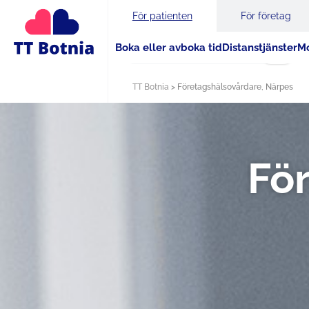
För patienten
För företag
Boka eller avboka tid
Distanstjänster
Mo
Sök
TT Botnia
>
Företags­hälso­vårdare, Närpes
Fö