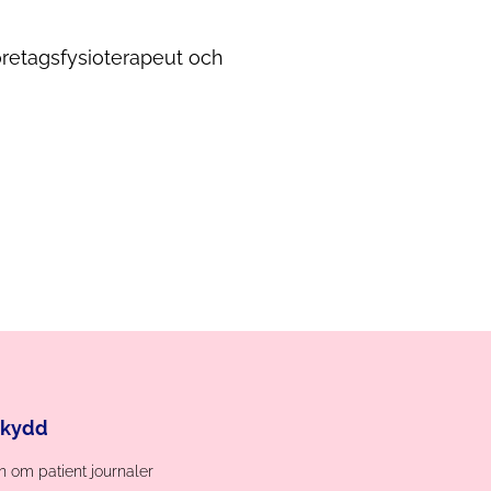
öretagsfysioterapeut och
skydd
 om patient journaler