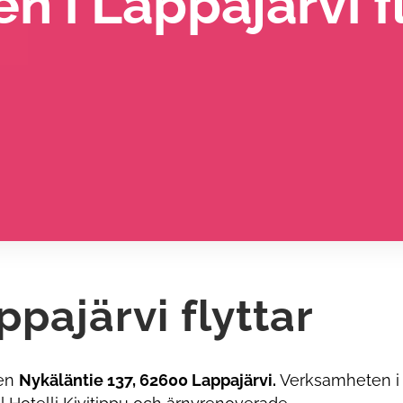
 i Lappajärvi fl
pajärvi flyttar
sen
Nykäläntie 137, 62600 Lappajärvi.
Verksamheten i d