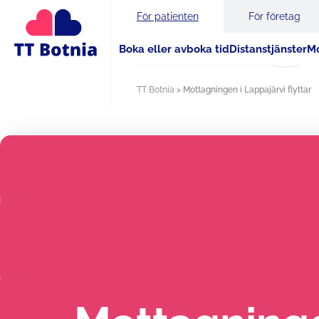
För patienten
För företag
Boka eller avboka tid
Distanstjänster
Mo
Sök
TT Botnia
>
Mottagningen i Lappajärvi flyttar