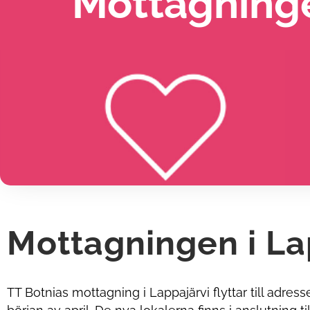
Mottagningen
Mottagningen i Lap
TT Botnias mottagning i Lappajärvi flyttar till adres