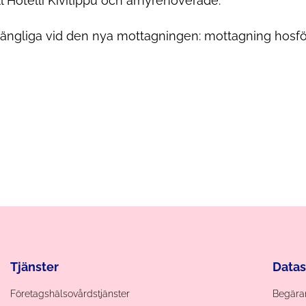
ill Hotelli Kivitippu och ärnyrenoverade.
lgängliga vid den nya mottagningen: mottagning hosf
Tjänster
Data
Företagshälsovårdstjänster
Begäran