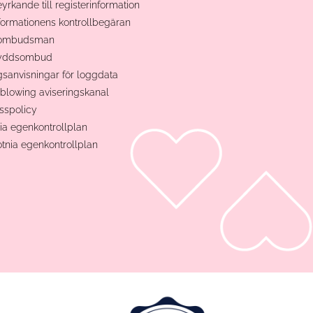
eyrkande till registerinformation
ormationens kontrollbegäran
tombudsman
kyddsombud
gsanvisningar för loggdata
blowing aviseringskanal
sspolicy
ia egenkontrollplan
otnia egenkontrollplan