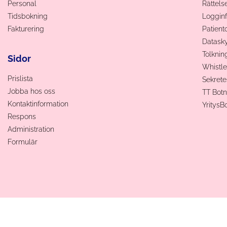
Personal
Rättels
Tidsbokning
Logginf
Fakturering
Patien
Datas
Tolknin
Sidor
Whistle
Prislista
Sekrete
Jobba hos oss
TT Botn
Kontaktinformation
YritysB
Respons
Administration
Formulär