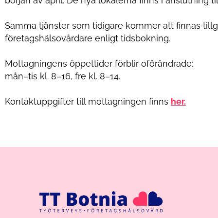
början av april. De nya lokalerna finns i anslutning t
Samma tjänster som tidigare kommer att finnas til
företagshälsovårdare enligt tidsbokning.
Mottagningens öppettider förblir oförändrade:
mån–tis kl. 8–16, fre kl. 8–14.
Kontaktuppgifter
till
mottagningen
finns
her.