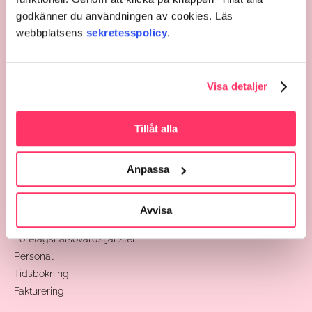
godkänner du användningen av cookies. Läs
06 521 5500
webbplatsens
sekretesspolicy
.
info@ttbotnia.fi
TT Botnia på Instagram
TT Botnia på Facebook
Visa detaljer
Tillåt alla
Anpassa
Välj enhet
Avvisa
Tjänster
Företagshälsovårdstjänster
Personal
Tidsbokning
Fakturering