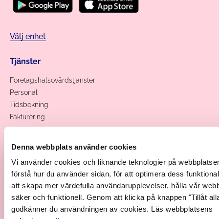
Välj enhet
Tjänster
Företagshälsovårdstjänster
Personal
Tidsbokning
Fakturering
Sidor
Denna webbplats använder cookies
Vi använder cookies och liknande teknologier på webbplatsen 
Prislista
förstå hur du använder sidan, för att optimera dess funktionali
Jobba hos oss
att skapa mer värdefulla användarupplevelser, hålla vår web
Kontaktinformation
säker och funktionell. Genom att klicka på knappen "Tillåt all
Respons
godkänner du användningen av cookies. Läs webbplatsens
Administration