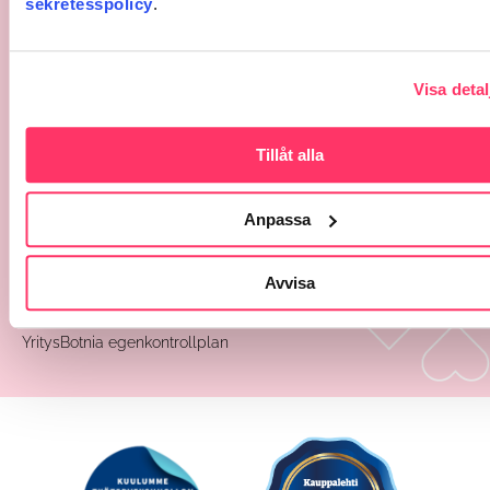
sekretesspolicy
.
Formulär
Dataskydd
Visa detal
Begäran om patient journaler
Rättelseyrkande till registerinformation
Logginformationens kontrollbegäran
Tillåt alla
Patientombudsman
Dataskyddsombud
Anpassa
Tolkningsanvisningar för loggdata
Whistleblowing aviseringskanal
Avvisa
Sekretesspolicy
TT Botnia egenkontrollplan
YritysBotnia egenkontrollplan