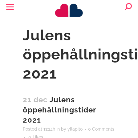
Julens
öppehållningst
2021
21 dec
Julens
öppehållningstider
2021
Posted at 11:24h
in
by
yllapito
0 Comments
0
Likes