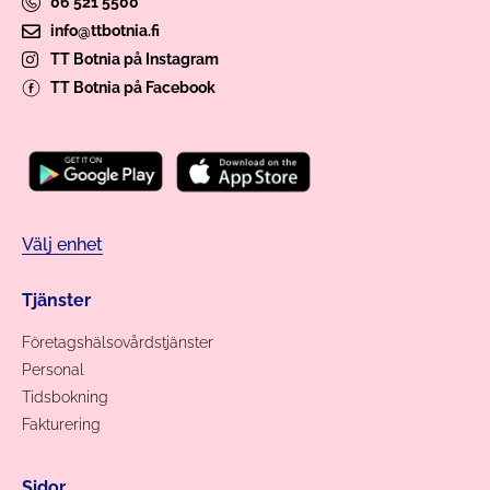
06 521 5500
info@ttbotnia.fi
TT Botnia på Instagram
TT Botnia på Facebook
Välj enhet
Tjänster
Företagshälsovårdstjänster
Personal
Tidsbokning
Fakturering
Sidor