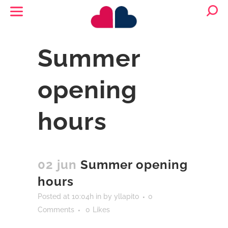
Summer
opening
hours
02 jun
Summer opening
hours
Posted at 10:04h
in
by
yllapito
0
Comments
0
Likes