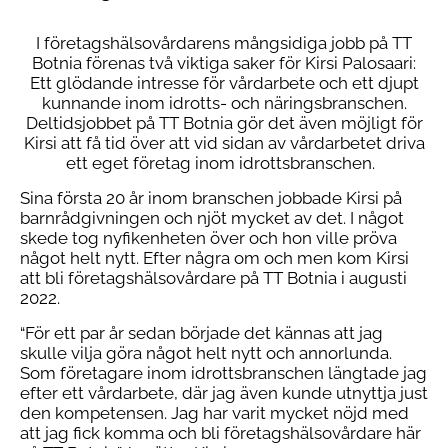
I företagshälsovårdarens mångsidiga jobb på TT
Botnia förenas två viktiga saker för Kirsi Palosaari:
Ett glödande intresse för vårdarbete och ett djupt
kunnande inom idrotts- och näringsbranschen.
Deltidsjobbet på TT Botnia gör det även möjligt för
Kirsi att få tid över att vid sidan av vårdarbetet driva
ett eget företag inom idrottsbranschen.
Sina första 20 år inom branschen jobbade Kirsi på
barnrådgivningen och njöt mycket av det. I något
skede tog nyfikenheten över och hon ville pröva
något helt nytt. Efter några om och men kom Kirsi
att bli företagshälsovårdare på TT Botnia i augusti
2022.
“För ett par år sedan började det kännas att jag
skulle vilja göra något helt nytt och annorlunda.
Som företagare inom idrottsbranschen längtade jag
efter ett vårdarbete, där jag även kunde utnyttja just
den kompetensen. Jag har varit mycket nöjd med
att jag fick komma och bli företagshälsovårdare här