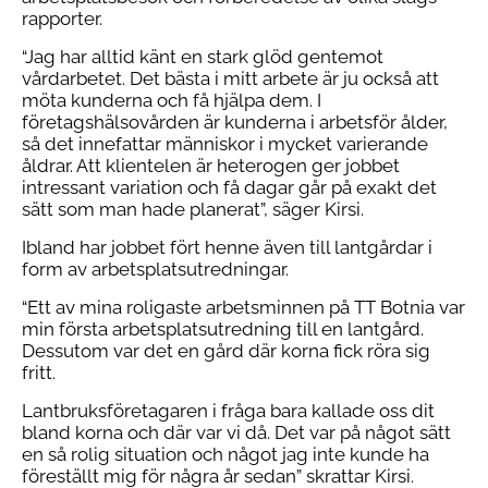
rapporter.
“Jag har alltid känt en stark glöd gentemot
vårdarbetet. Det bästa i mitt arbete är ju också att
möta kunderna och få hjälpa dem. I
företagshälsovården är kunderna i arbetsför ålder,
så det innefattar människor i mycket varierande
åldrar. Att klientelen är heterogen ger jobbet
intressant variation och få dagar går på exakt det
sätt som man hade planerat”, säger Kirsi.
Ibland har jobbet fört henne även till lantgårdar i
form av arbetsplatsutredningar.
“Ett av mina roligaste arbetsminnen på TT Botnia var
min första arbetsplatsutredning till en lantgård.
Dessutom var det en gård där korna fick röra sig
fritt.
Lantbruksföretagaren i fråga bara kallade oss dit
bland korna och där var vi då. Det var på något sätt
en så rolig situation och något jag inte kunde ha
föreställt mig för några år sedan” skrattar Kirsi.