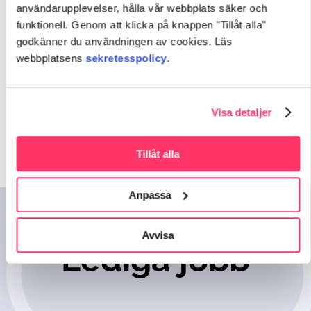
användarupplevelser, hålla vår webbplats säker och
friskvårdsdagar, frukostar och nu kom det ett
funktionell. Genom att klicka på knappen "Tillåt alla"
meddelande i e-posten att arbetsgivaren har sänt
en liten höstgåva. Sådana småsaker känns
godkänner du användningen av cookies. Läs
jättetrevliga och är ett bevis på att arbetsgivaren
webbplatsens
sekretesspolicy
.
uppskattar arbetstagarna på riktigt”, säger Kirsi.
Visa detaljer
Se alla lediga jobb
Tillåt alla
Anpassa
Avvisa
Lediga jobb