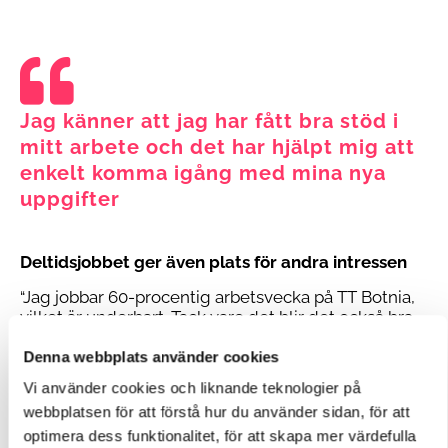
Jag känner att jag har fått bra stöd i
mitt arbete och det har hjälpt mig att
enkelt komma igång med mina nya
uppgifter
Deltidsjobbet ger även plats för andra intressen
“Jag jobbar 60-procentig arbetsvecka på TT Botnia,
vilket är underbart. Tack vare det blir det också bra
tid över för att driva min egen firma”, beskriver Kirsi.
Denna webbplats använder cookies
Hon gläder sig också åt att TT Botnia gör
Vi använder cookies och liknande teknologier på
regelbundet saker som får en att känna sig verkligt
uppskattad.
webbplatsen för att förstå hur du använder sidan, för att
optimera dess funktionalitet, för att skapa mer värdefulla
“TT Botnia har ordnat bl.a. trevliga gemensamma