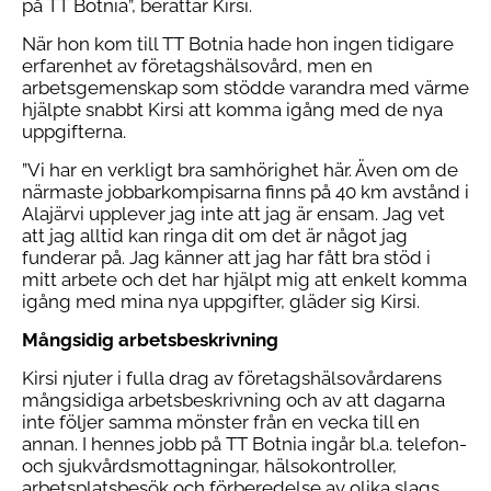
på TT Botnia”, berättar Kirsi.
När hon kom till TT Botnia hade hon ingen tidigare
erfarenhet av företagshälsovård, men en
arbetsgemenskap som stödde varandra med värme
hjälpte snabbt Kirsi att komma igång med de nya
uppgifterna.
”Vi har en verkligt bra samhörighet här. Även om de
närmaste jobbarkompisarna finns på 40 km avstånd i
Alajärvi upplever jag inte att jag är ensam. Jag vet
att jag alltid kan ringa dit om det är något jag
funderar på. Jag känner att jag har fått bra stöd i
mitt arbete och det har hjälpt mig att enkelt komma
igång med mina nya uppgifter, gläder sig Kirsi.
Mångsidig arbetsbeskrivning
Kirsi njuter i fulla drag av företagshälsovårdarens
mångsidiga arbetsbeskrivning och av att dagarna
inte följer samma mönster från en vecka till en
annan. I hennes jobb på TT Botnia ingår bl.a. telefon-
och sjukvårdsmottagningar, hälsokontroller,
arbetsplatsbesök och förberedelse av olika slags