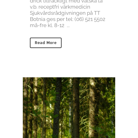
drick tillräckligt med vätska ta
v.b. receptfri värkmedicin
Sjukvårdsrådgivningen på TT
Botnia ges per tel: (06) 521 5502
må-fre kl. 8-12 ...
Read More