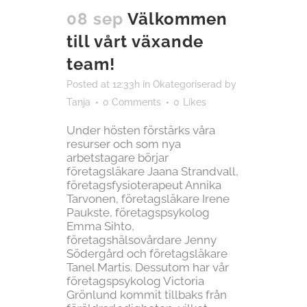
08 sep
Välkommen
till vårt växande
team!
Posted at 12:33h
in
Okategoriserad
by
Tanja
0 Comments
0
Likes
Under hösten förstärks våra
resurser och som nya
arbetstagare börjar
företagsläkare Jaana Strandvall,
företagsfysioterapeut Annika
Tarvonen, företagsläkare Irene
Paukste, företagspsykolog
Emma Sihto,
företagshälsovårdare Jenny
Södergård och företagsläkare
Tanel Martis. Dessutom har vår
företagspsykolog Victoria
Grönlund kommit tillbaks från