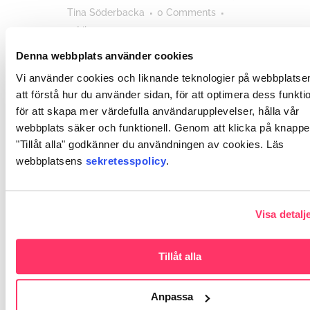
Tina Söderbacka
0 Comments
0
Likes
Denna webbplats använder cookies
Vi är den största
verksamhetsenheten inom
Vi använder cookies och liknande teknologier på webbplatsen
företagshälsovården i
att förstå hur du använder sidan, för att optimera dess funktio
Österbotten och då vår
för att skapa mer värdefulla användarupplevelser, hålla vår
verksamhet ytterligare växer
söker vi förstärkning till vårt
webbplats säker och funktionell. Genom att klicka på knapp
team. Bekanta dig med de
"Tillåt alla" godkänner du användningen av cookies. Läs
lediganslagna uppgifterna:
webbplatsens
sekretesspolicy
.
https://www.vaasanaluetyoterveys.fi/sv/rek
...
Visa detalj
Read More
Tillåt alla
Anpassa