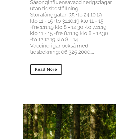
Säsonginfluensavaccinerigsdagar
utan tidsbeställning:
Storalånggatan 35 •to 24.10.19
klo 11 - 15 •to 31.10.19 klo 11 - 15
•fre 1.11.19 klo 8 - 12.30 •to 7.11.19
klo 11 - 15 •fre 8.11.19 klo 8 - 12.30
•to 12.12.19 klo 8 - 14
Vaccinerigar också med
tidsbokning: 06 325 2000....
Read More