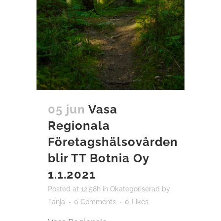
05 jun
Vasa
Regionala
Företagshälsovården
blir TT Botnia Oy
1.1.2021
Posted at 12:58h
in
Okategoriserad
by
Tanja
0 Comments
0
Likes