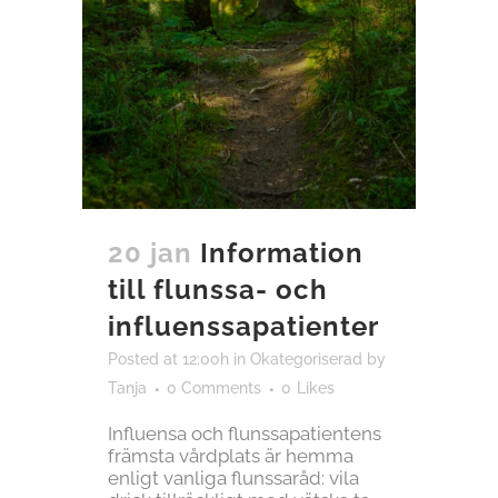
20 jan
Information
till flunssa- och
influenssapatienter
Posted at 12:00h
in
Okategoriserad
by
Tanja
0 Comments
0
Likes
Influensa och flunssapatientens
främsta vårdplats är hemma
enligt vanliga flunssaråd: vila