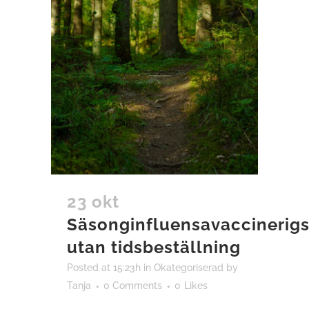
23 okt
Säsonginfluensavaccinerig
utan tidsbeställning
Posted at 15:23h
in
Okategoriserad
by
Tanja
0 Comments
0
Likes