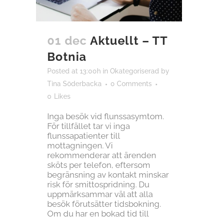
01 dec
Aktuellt – TT
Botnia
Posted at 13:00h
in
Okategoriserad
by
Tina Söderbacka
0 Comments
0
Likes
Inga besök vid flunssasymtom.
För tillfället tar vi inga
flunssapatienter till
mottagningen. Vi
rekommenderar att ärenden
sköts per telefon, eftersom
begränsning av kontakt minskar
risk för smittospridning. Du
uppmärksammar väl att alla
besök förutsätter tidsbokning.
Om du har en bokad tid till