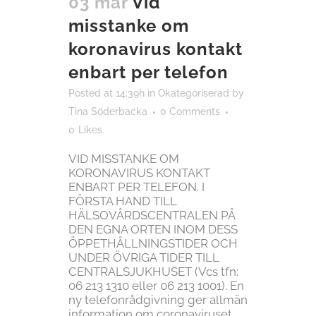
03 mar
Vid
misstanke om
koronavirus kontakt
enbart per telefon
Posted at 14:39h
in
Okategoriserad
by
Tina Söderbacka
0 Comments
0
Likes
VID MISSTANKE OM
KORONAVIRUS KONTAKT
ENBART PER TELEFON. I
FÖRSTA HAND TILL
HÄLSOVÅRDSCENTRALEN PÅ
DEN EGNA ORTEN INOM DESS
ÖPPETHÅLLNINGSTIDER OCH
UNDER ÖVRIGA TIDER TILL
CENTRALSJUKHUSET (Vcs tfn:
06 213 1310 eller 06 213 1001). En
ny telefonrådgivning ger allmän
information om coronaviruset.