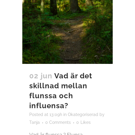
02 jun
Vad är det
skillnad mellan
flunssa och
influensa?
Posted at 13:09h
in
Okategoriserad
by
Tanja
0 Comments
0
Likes
Vad är flunssa ? Flunsa