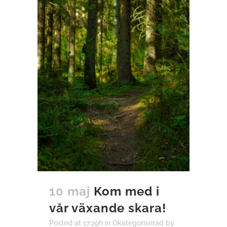
10 maj
Kom med i
vår växande skara!
Posted at 17:29h
in
Okategoriserad
by