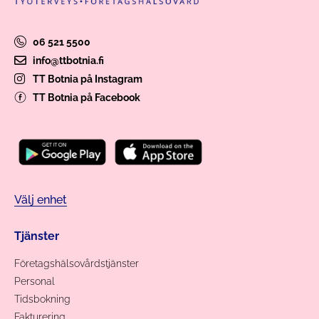
06 521 5500
info@ttbotnia.fi
TT Botnia på Instagram
TT Botnia på Facebook
Välj enhet
Tjänster
Företagshälsovårdstjänster
Personal
Tidsbokning
Fakturering