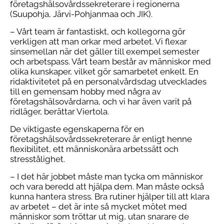
företagshälsovårdssekreterare i regionerna
(Suupohja, Järvi-Pohjanmaa och JIK).
– Vårt team är fantastiskt, och kollegorna gör
verkligen att man orkar med arbetet. Vi flexar
sinsemellan när det gäller till exempel semester
och arbetspass. Vårt team består av människor med
olika kunskaper, vilket gör samarbetet enkelt. En
ridaktivitetet på en personalvårdsdag utvecklades
till en gemensam hobby med några av
företagshälsovårdarna, och vi har även varit på
ridläger, berättar Viertola.
De viktigaste egenskaperna för en
företagshälsovårdssekreterare är enligt henne
flexibilitet, ett människonära arbetssätt och
stresstålighet.
– I det här jobbet måste man tycka om människor
och vara beredd att hjälpa dem. Man måste också
kunna hantera stress. Bra rutiner hjälper till att klara
av arbetet – det är inte så mycket mötet med
människor som tröttar ut mig, utan snarare de