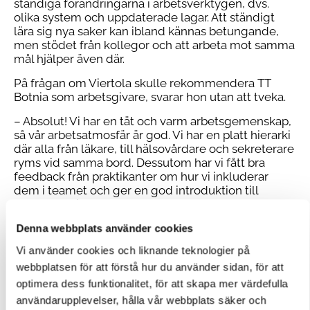
ständiga förändringarna i arbetsverktygen, dvs.
olika system och uppdaterade lagar. Att ständigt
lära sig nya saker kan ibland kännas betungande,
men stödet från kollegor och att arbeta mot samma
mål hjälper även där.
På frågan om Viertola skulle rekommendera TT
Botnia som arbetsgivare, svarar hon utan att tveka.
– Absolut! Vi har en tät och varm arbetsgemenskap,
så vår arbetsatmosfär är god. Vi har en platt hierarki
där alla från läkare, till hälsovårdare och sekreterare
ryms vid samma bord. Dessutom har vi fått bra
feedback från praktikanter om hur vi inkluderar
dem i teamet och ger en god introduktion till
arbetsuppgifterna.
Fritid i naturen
Denna webbplats använder cookies
Vi använder cookies och liknande teknologier på
Efter arbetsdagen slappnar Viertola av genom att
spendera tid i naturen. Hon har två hundar som hon
webbplatsen för att förstå hur du använder sidan, för att
går på promenader med. Hon njuter också av att
optimera dess funktionalitet, för att skapa mer värdefulla
vara på stugan och tillbringa tid med sitt barnbarn.
användarupplevelser, hålla vår webbplats säker och