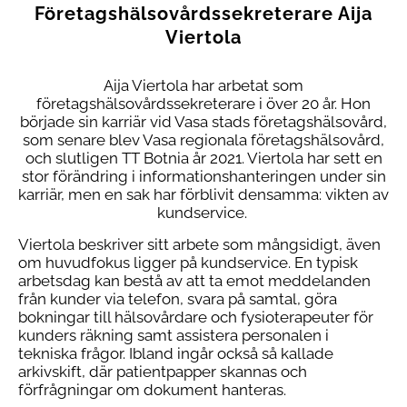
Företagshälsovårds­sekreterare Aija
Viertola
Aija Viertola har arbetat som
företagshälsovårdssekreterare i över 20 år. Hon
började sin karriär vid Vasa stads företagshälsovård,
som senare blev Vasa regionala företagshälsovård,
och slutligen TT Botnia år 2021. Viertola har sett en
stor förändring i informationshanteringen under sin
karriär, men en sak har förblivit densamma: vikten av
kundservice.
Viertola beskriver sitt arbete som mångsidigt, även
om huvudfokus ligger på kundservice. En typisk
arbetsdag kan bestå av att ta emot meddelanden
från kunder via telefon, svara på samtal, göra
bokningar till hälsovårdare och fysioterapeuter för
kunders räkning samt assistera personalen i
tekniska frågor. Ibland ingår också så kallade
arkivskift, där patientpapper skannas och
förfrågningar om dokument hanteras.