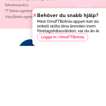
Sekretesspolicy
TT Botnia egenkontrollplan
Behöver du snabb hjälp?
YritysBotnia egenkontrollplan
Med OmaTTBotnia-appen kan du
enkelt sköta dina ärenden inom
företagshälsovården, var du än är.
Logga in i OmaTTBotnia
Behöver du snabb hjälp?