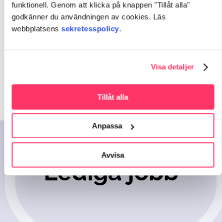
funktionell. Genom att klicka på knappen "Tillåt alla"
– På fritiden är det viktigt att koppla av och
spendera tid med saker som inte har med arbetet
godkänner du användningen av cookies. Läs
att göra. Det hjälper till att orka, och är ett bra tips
webbplatsens
sekretesspolicy
.
för alla som arbetar.
Visa detaljer
Se alla lediga jobb
Tillåt alla
Anpassa
Avvisa
Lediga jobb